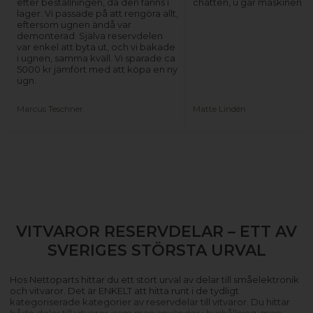
efter beställningen, då den fanns i
chatten, u går maskinen ig
lager. Vi passade på att rengöra allt,
eftersom ugnen ändå var
demonterad. Själva reservdelen
var enkel att byta ut, och vi bakade
i ugnen, samma kväll. Vi sparade ca
5000 kr jämfört med att köpa en ny
ugn.
Marcus Teschner
Matte Lindén
VITVAROR RESERVDELAR – ETT AV
SVERIGES STÖRSTA URVAL
Hos Nettoparts hittar du ett stort urval av delar till småelektronik
och vitvaror. Det är ENKELT att hitta runt i de tydligt
kategoriserade kategorier av reservdelar till vitvaror. Du hittar