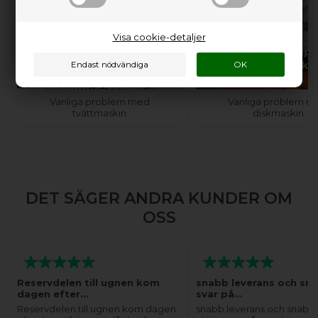
Visa cookie-detaljer
Behöver du hjälp med
Behöver du hjälp
din tvättmaskin?
din diskmaski
Vanliga problem med
Vanliga problem m
tvättmaskin
diskmaskin
DET SÄGER ANDRA KUNDER OM
OSS
Reservdelen till ugnen kom
snabb leverans och sn
dagen efter…
svar på…
Reservdelen till ugnen kom dagen
snabb leverans och snabba