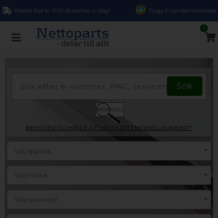
Beställ före kl. 17.00 så skickar vi idag*
Trygg E-handel certifierad
0
BEHÖVER DU HJÄLP ATT HITTA DITT MODELLNUMMER?
Välj apparat
Välj märke
Välj reservdel