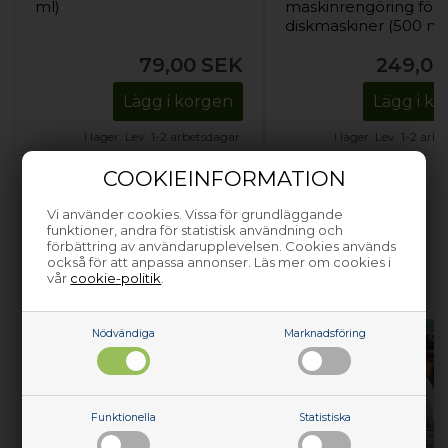
ml)
maskinrengöring för
diskmaskiner (500 ml
79,00
SEK
249,00
Lägg i korgen
Lägg i k
I lager. Lev. 1-2 arbetsdagar.
I lager. Lev. 1-2 arb
COOKIEINFORMATION
Vi använder cookies. Vissa för grundläggande
funktioner, andra för statistisk användning och
förbättring av användarupplevelsen. Cookies används
HJÄLP MED ATT REPARERA DINA
också för att anpassa annonser. Läs mer om cookies i
vår
cookie-politik
.
VITVAROR
Nödvändiga
Marknadsföring
Funktionella
Statistiska