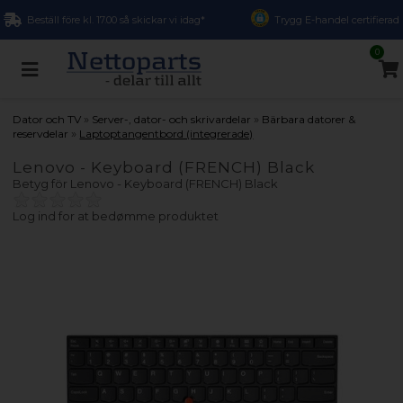
Beställ före kl. 17.00 så skickar vi idag*
Trygg E-handel certifierad
0
»
»
Dator och TV
Server-, dator- och skrivardelar
Bärbara datorer &
»
reservdelar
Laptoptangentbord (integrerade)
Lenovo - Keyboard (FRENCH) Black
Betyg för
Lenovo - Keyboard (FRENCH) Black
Log ind for at bedømme produktet