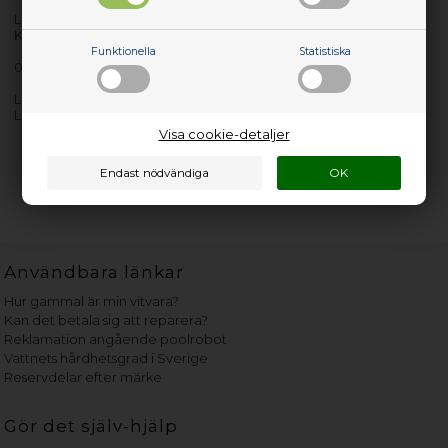
Lev. nr.: 01YP451
Keyboard (FRENCH) Black
Funktionella
Statistiska
01YP451, Keyboard, French,
Lenovo Keyboard (FRENCH) Black 01YP451, Keyboard, French,
Lenovo, Thinkpad T480s/E480/L480
Visa cookie-detaljer
Användbara länkar
Hur gammal är min vitvara?
Kan det betala sig att reparera?
Reklamation angående poolrobot
Vattnets hårdhetsgrad i Sverige
Reservdelar efter märke
Gör det själv-hjälp