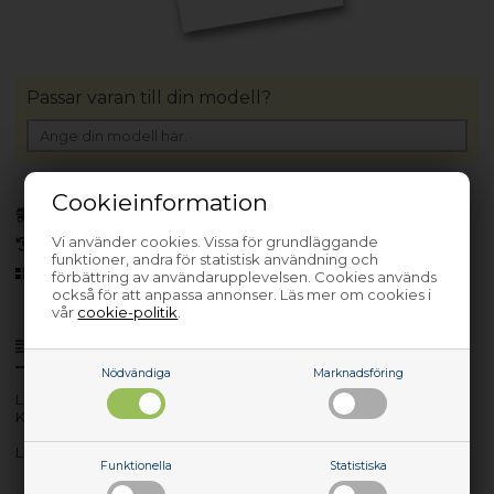
Passar varan till din modell?
Cookieinformation
Bara 1 kvar!
(Lev. 1-3 arbetsdagar)
Vi använder cookies. Vissa för grundläggande
30 dagars returrätt
funktioner, andra för statistisk användning och
Sedan 2006
förbättring av användarupplevelsen. Cookies används
också för att anpassa annonser. Läs mer om cookies i
vår
cookie-politik
.
Produktinfo
Frågor om varan?
Nödvändiga
Marknadsföring
Lev. nr.: 00HM012
Keyboard (GERMAN)
Lenovo Keyboard (GERMAN)
Funktionella
Statistiska