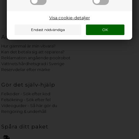
Visa cookie-detaljer
Användbara länkar
Hur gammal är min vitvara?
Kan det betala sig att reparera?
Reklamation angående poolrobot
Vattnets hårdhetsgrad i Sverige
Reservdelar efter märke
Gör det själv-hjälp
Felkoder - Sök efter kod
Felsökning - Sök efter fel
Videoguider - Så här gör du
Rengöring & underhåll
Spåra ditt paket