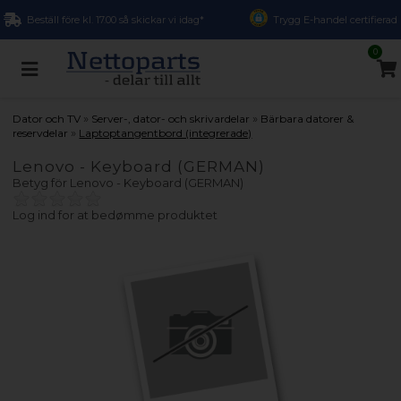
Beställ före kl. 17.00 så skickar vi idag*
Trygg E-handel certifierad
0
»
»
Dator och TV
Server-, dator- och skrivardelar
Bärbara datorer &
»
reservdelar
Laptoptangentbord (integrerade)
Lenovo - Keyboard (GERMAN)
Betyg för
Lenovo - Keyboard (GERMAN)
Log ind for at bedømme produktet