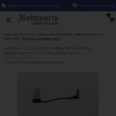
Beställ före kl. 17.00 så skickar vi idag*
Trygg E-handel certifierad
0
»
»
Dator och TV
Server-, dator- och skrivardelar
Bärbara datorer &
»
reservdelar
Övriga laptopreservdelar
Lenovo - LCD FHD cable for Lenovo
Betyg för
Lenovo - LCD FHD cable for Lenovo
Log ind for at bedømme produktet