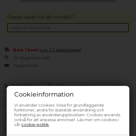
Passar varan till din modell?
Bara 1 kvar!
(Lev. 1-3 arbetsdagar)
30 dagars returrätt
Sedan 2006
Produktinfo
Frågor om varan?
Cookieinformation
Lev. nr.: 00JT850
LCD FHD cable for Lenovo
Vi använder cookies. Vissa för grundläggande
funktioner, andra för statistisk användning och
ThinkPad X1 Yoga and Carbon
förbättring av användarupplevelsen. Cookies används
också för att anpassa annonser. Läs mer om cookies i
Lenovo LCD FHD cable for Lenovo ThinkPad X1 Yoga and
vår
cookie-politik
.
Carbon **New Retail**