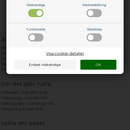
Nödvändiga
Marknadsföring
Funktionella
Statistiska
Användbara länkar
Hur gammal är min vitvara?
Kan det betala sig att reparera?
Visa cookie-detaljer
Reklamation angående poolrobot
Vattnets hårdhetsgrad i Sverige
Reservdelar efter märke
Gör det själv-hjälp
Felkoder - Sök efter kod
Felsökning - Sök efter fel
Videoguider - Så här gör du
Rengöring & underhåll
Spåra ditt paket