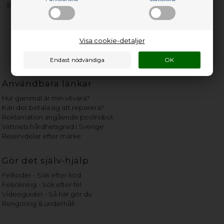
Bezel W/o Bracket
Visa cookie-detaljer
Användbara länkar
Hur gammal är min vitvara?
Kan det betala sig att reparera?
Reklamation angående poolrobot
Vattnets hårdhetsgrad i Sverige
Reservdelar efter märke
Gör det själv-hjälp
Felkoder - Sök efter kod
Felsökning - Sök efter fel
Videoguider - Så här gör du
Rengöring & underhåll