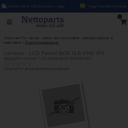
Beställ före kl. 17.00 så skickar vi idag*
Trygg E-handel certifierad
0
»
»
Dator och TV
Server-, dator- och skrivardelar
Bärbara datorer &
»
reservdelar
Ersättningsdisplayer
Lenovo - LCD Panel BOE 15.6 FHD IPS
Betyg för
Lenovo - LCD Panel BOE 15.6 FHD IPS
Log ind for at bedømme produktet