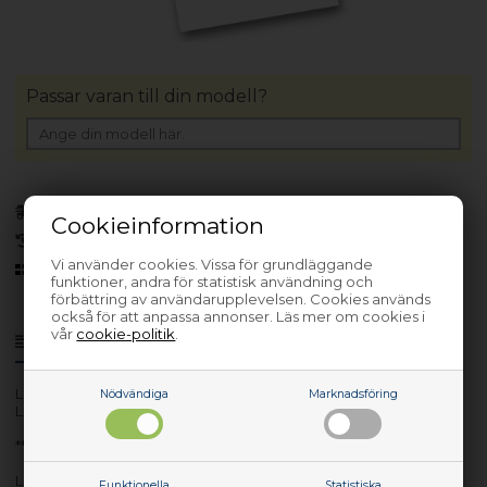
Passar varan till din modell?
Finns i lager
(Lev. 1-3 arbetsdagar)
Cookieinformation
30 dagars returrätt
Vi använder cookies. Vissa för grundläggande
Sedan 2006
funktioner, andra för statistisk användning och
förbättring av användarupplevelsen. Cookies används
också för att anpassa annonser. Läs mer om cookies i
vår
cookie-politik
.
Produktinfo
Frågor om varan?
Lev. nr.: 00NY692
Nödvändiga
Marknadsföring
LCD Panel BOE 15.6 FHD IPS
**New Retail**
Lenovo LCD Panel BOE 15.6 FHD IPS **New Retail** 2.6t Narrow
Funktionella
Statistiska