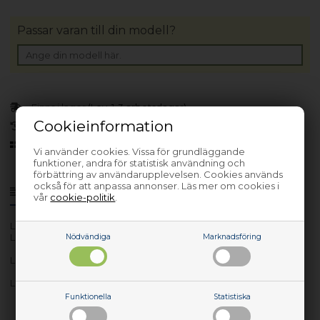
Passar varan till din modell?
Finns i lager
(Lev. 1-3 arbetsdagar)
Cookieinformation
30 dagars returrätt
Sedan 2006
Vi använder cookies. Vissa för grundläggande
funktioner, andra för statistisk användning och
förbättring av användarupplevelsen. Cookies används
också för att anpassa annonser. Läs mer om cookies i
Produktinfo
Frågor om varan?
vår
cookie-politik
.
Lev. nr.: 01HY790
Lithium-Ion RTC battery for
Nödvändiga
Marknadsföring
Lenovo devices
Lenovo Lithium-Ion RTC battery for Lenovo devices
Funktionella
Statistiska