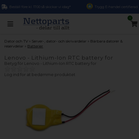
Beställ före kl. 17.00 så skickar vi idag*
Trygg E-handel certifierad
0
»
»
Dator och TV
Server-, dator- och skrivardelar
Bärbara datorer &
»
reservdelar
Batterier
Lenovo - Lithium-Ion RTC battery for
Betyg för
Lenovo - Lithium-Ion RTC battery for
Log ind for at bedømme produktet