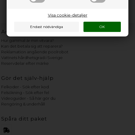
Visa cookie-detaljer
Användbara länkar
Hur gammal är min vitvara?
Kan det betala sig att reparera?
Reklamation angående poolrobot
Vattnets hårdhetsgrad i Sverige
Reservdelar efter märke
Gör det själv-hjälp
Felkoder - Sök efter kod
Felsökning - Sök efter fel
Videoguider - Så här gör du
Rengöring & underhåll
Spåra ditt paket