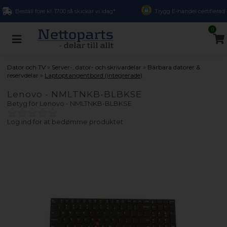
Beställ före kl. 17.00 så skickar vi idag*
Trygg E-handel certifierad
0
»
»
Dator och TV
Server-, dator- och skrivardelar
Bärbara datorer &
»
reservdelar
Laptoptangentbord (integrerade)
Lenovo - NMLTNKB-BLBKSE
Betyg för
Lenovo - NMLTNKB-BLBKSE
Log ind for at bedømme produktet