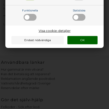
Lev. nr.: 01YP705
NMLTNKB-BLBKSE
Funktionella
Statistiska
**New Retail**
Lenovo NMLTNKB-BLBKSE **New Retail**
Visa cookie-detaljer
Användbara länkar
Hur gammal är min vitvara?
Kan det betala sig att reparera?
Reklamation angående poolrobot
Vattnets hårdhetsgrad i Sverige
Reservdelar efter märke
Gör det själv-hjälp
Felkoder - Sök efter kod