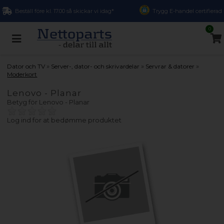
Beställ före kl. 17.00 så skickar vi idag*
Trygg E-handel certifierad
0
»
»
»
Dator och TV
Server-, dator- och skrivardelar
Servrar & datorer
Moderkort
Lenovo - Planar
Betyg för
Lenovo - Planar
Log ind for at bedømme produktet