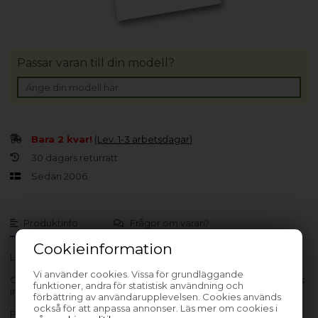
Passar varan till din modell?
Bara 2 kvar!
(Lev. 1-3 arbetsdagar)
30 dagars returrätt
Sedan 2006
Produktinfo
Frågor om varan?
Cookieinformation
Lev. nr.: 00FK639-RFB
Vi använder cookies. Vissa för grundläggande
Obs: Denna vara är renoverad. Alla tillbehör medföljer eventuellt
funktioner, andra för statistisk användning och
inte.
förbättring av användarupplevelsen. Cookies används
också för att anpassa annonser. Läs mer om cookies i
Planar