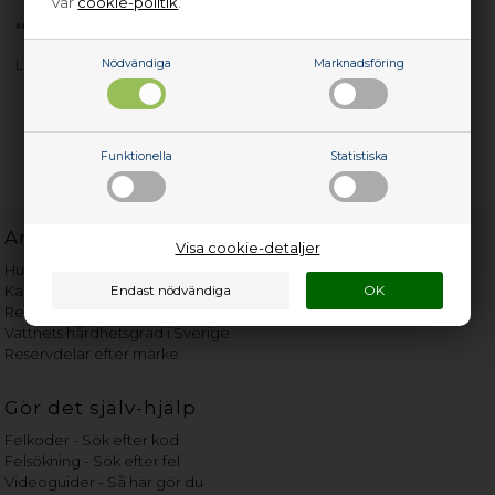
vår
cookie-politik
.
**Refurbished**
Lenovo Planar **Refurbished**
Nödvändiga
Marknadsföring
Funktionella
Statistiska
Användbara länkar
Visa cookie-detaljer
Hur gammal är min vitvara?
Kan det betala sig att reparera?
Reklamation angående poolrobot
Vattnets hårdhetsgrad i Sverige
Reservdelar efter märke
Gör det själv-hjälp
Felkoder - Sök efter kod
Felsökning - Sök efter fel
Videoguider - Så här gör du