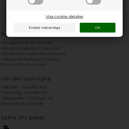
Visa cookie-detaljer
Användbara länkar
Hur gammal är min vitvara?
Kan det betala sig att reparera?
Reklamation angående poolrobot
Vattnets hårdhetsgrad i Sverige
Reservdelar efter märke
Gör det själv-hjälp
Felkoder - Sök efter kod
Felsökning - Sök efter fel
Videoguider - Så här gör du
Rengöring & underhåll
Spåra ditt paket