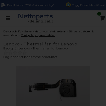
Beställ före kl. 17.00 så skickar vi idag*
Trygg E-handel certifierad
0
»
»
Dator och TV
Server-, dator- och skrivardelar
Bärbara datorer &
»
reservdelar
Övriga laptopreservdelar
Lenovo - Thermal fan for Lenovo
Betyg för
Lenovo - Thermal fan for Lenovo
Log ind for at bedømme produktet