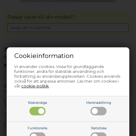
Passar varan till din modell?
Bara 1 kvar!
(Lev. 1-3 arbetsdagar)
Cookieinformation
30 dagars returrätt
Sedan 2006
Vi använder cookies. Vissa för grundläggande
funktioner, andra för statistisk användning och
förbättring av användarupplevelsen. Cookies används
också för att anpassa annonser. Läs mer om cookies i
Produktinfo
Frågor om varan?
vår
cookie-politik
.
Lev. nr.: 01HW697
Nödvändiga
Marknadsföring
Thermal fan for Lenovo
ThinkPad T480S UMA graphics
Lenovo Thermal fan for Lenovo ThinkPad T480S UMA graphics
Funktionella
Statistiska