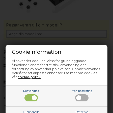
Passar varan till din modell?
Cookieinformation
Finns i lager
(Lev. 1-3 arbetsdagar)
30 dagars returrätt
Vi använder cookies. Vissa för grundläggande
funktioner, andra för statistisk användning och
Sedan 2006
förbättring av användarupplevelsen. Cookies används
också för att anpassa annonser. Läs mer om cookies i
vår
cookie-politik
.
Produktinfo
Frågor om varan?
Nödvändiga
Marknadsföring
Lev. nr.: 01EF310
ThinkCentre Tiny VESA Mount II
**New Retail**
Funktionella
Statistiska