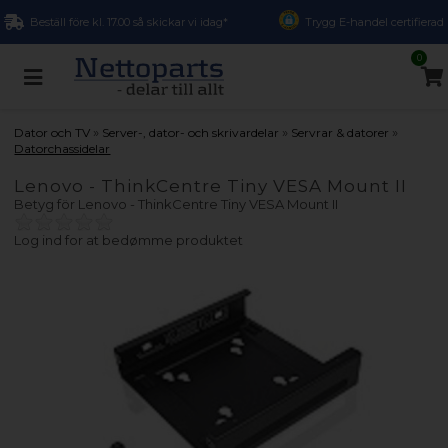
Beställ före kl. 17.00 så skickar vi idag*
Trygg E-handel certifierad
0
»
»
»
Dator och TV
Server-, dator- och skrivardelar
Servrar & datorer
Datorchassidelar
Lenovo - ThinkCentre Tiny VESA Mount II
Betyg för
Lenovo - ThinkCentre Tiny VESA Mount II
Log ind for at bedømme produktet