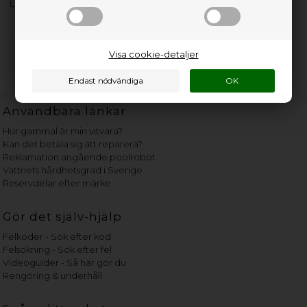
Lenovo ThinkCentre Tiny VESA Mount II **New Retail**
Visa cookie-detaljer
Användbara länkar
Hur gammal är min vitvara?
Kan det betala sig att reparera?
Reklamation angående poolrobot
Vattnets hårdhetsgrad i Sverige
Reservdelar efter märke
Gör det själv-hjälp
Felkoder - Sök efter kod
Felsökning - Sök efter fel
Videoguider - Så här gör du
Rengöring & underhåll