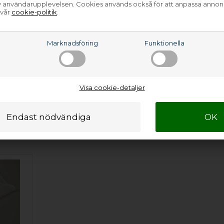
av användarupplevelsen. Cookies används också för att anpassa annon
 914791310-01
 vår
cookie-politik
.
N - 914791309-00
N - 914791309-01
N - 914791353-00
N - 914791353-01
a
Marknadsföring
Funktionella
…
Visa cookie-detaljer