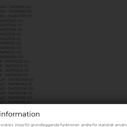
T - 914791151-00
JN - 914791152-00
ED - 914841707-00
914517340-00
914517340-01
914517395-00
914521136-00
914521136-02
914791150-00
914791149-00
914791214-00
914516004-00
- 914791223-00
- 914791223-01
 - 914791326-00
- 914791351-00
T - 914780745-00
T - 914780745-01
T - 914791308-00
T - 914791308-01
T - 914791352-00
 - 914791352-01
 - 914517456-00
 - 914521137-00
information
 - 914521137-02
 914791271-00
ookies. Vissa för grundläggande funktioner, andra för statistisk anvä
- 914791310-00