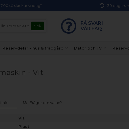
 17.00 så skickar vi idag*
30 dagars r
FÅ SVAR I
VÅR FAQ
Reservdelar - hus & trädgård
Dator och TV
Reservd
tmaskin - Vit
tinfo
Frågor om varan?
Vit
Plast