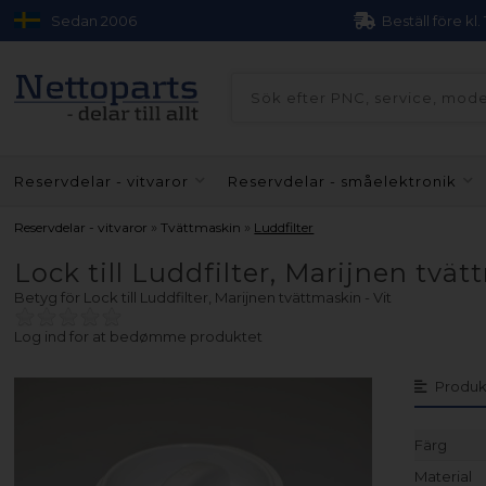
Sedan 2006
Beställ före kl.
Reservdelar - vitvaror
Reservdelar - småelektronik
»
»
Reservdelar - vitvaror
Tvättmaskin
Luddfilter
Lock till Luddfilter, Marijnen tvät
Betyg för
Lock till Luddfilter, Marijnen tvättmaskin - Vit
Log ind for at bedømme produktet
Produk
Färg
Material