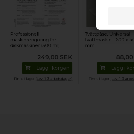
Professionell
Tvättpåse, Universal
maskinrengöring för
tvättmaskin - 600 x 4
diskmaskiner (500 ml)
mm
249,00
SEK
88,00
Lägg i korgen
Lägg i k
Finns i lager
(Lev. 1-3 arbetsdagar)
Finns i lager
(Lev. 1-3 arbe