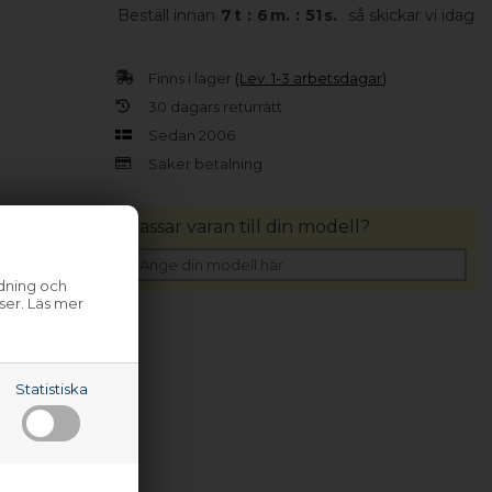
Beställ innan
7
t
:
6
m.
:
51
s.
så skickar vi idag
Finns i lager
(Lev. 1-3 arbetsdagar)
30 dagars returrätt
Sedan 2006
Säker betalning
Passar varan till din modell?
ndning och
ser. Läs mer
Statistiska