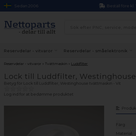
Sedan 2006
Beställ före kl.
Reservdelar - vitvaror
Reservdelar - småelektronik
»
»
Reservdelar - vitvaror
Tvättmaskin
Luddfilter
Lock till Luddfilter, Westinghouse
Betyg för
Lock till Luddfilter, Westinghouse tvättmaskin - Vit
Log ind for at bedømme produktet
Produk
Färg
Material