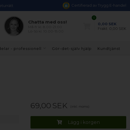
Certifierad av Trygg E-handel
eturrätt
0
Chatta med oss!
0,00
SEK
Må-fr kl. 8.00-21.00
Frakt:
0,00 SEK
Lö-Sö kl. 10.00-15.00
elar - professionell
Gör-det-själv hjälp
Kundtjänst
69,00
SEK
(inkl. moms)
Lägg i korgen