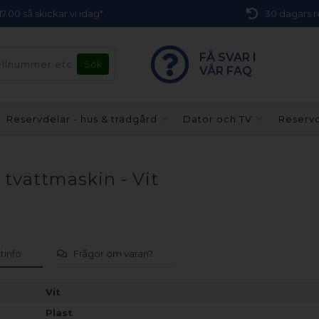
 17.00 så skickar vi idag*
30 dagars r
FÅ SVAR I
VÅR FAQ
Reservdelar - hus & trädgård
Dator och TV
Reservd
 tvättmaskin - Vit
tinfo
Frågor om varan?
Vit
Plast