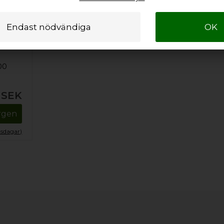
00
SEK
orgen
tsdagar)