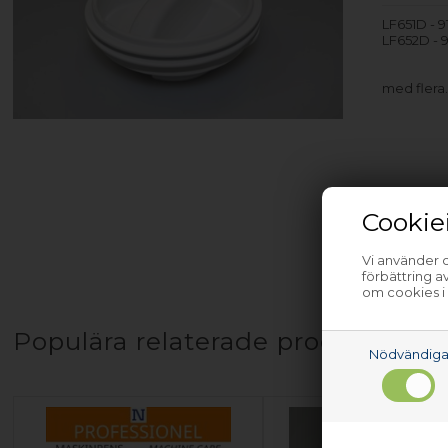
LF651D - 
LF652D - 
med flera
Cookie
Vi använder c
förbättring 
om cookies i
Populära relaterade produkter
Nödvändig