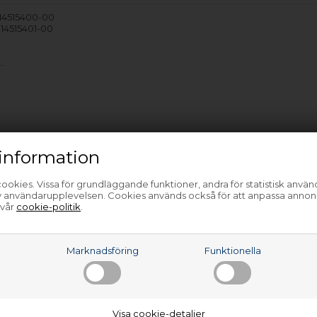
914515400-00
914515401-00
…
information
ookies. Vissa för grundläggande funktioner, andra för statistisk anvä
av användarupplevelsen. Cookies används också för att anpassa annon
 vår
cookie-politik
.
a
Marknadsföring
Funktionella
Visa cookie-detaljer