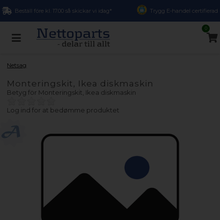
Beställ före kl. 17.00 så skickar vi idag*
Trygg E-handel certifierad
0
Netsag
Monteringskit, Ikea diskmaskin
Betyg för
Monteringskit, Ikea diskmaskin
Log ind for at bedømme produktet