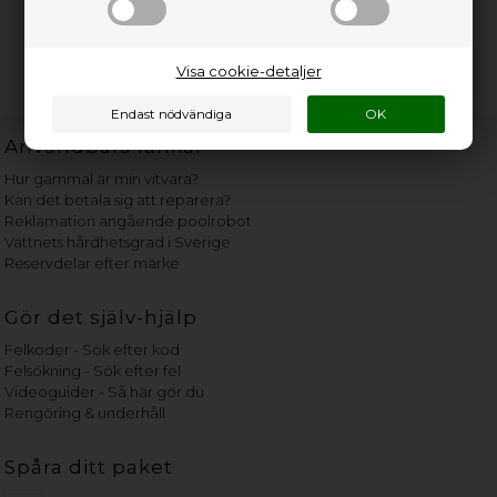
Visa cookie-detaljer
Användbara länkar
Hur gammal är min vitvara?
Kan det betala sig att reparera?
Reklamation angående poolrobot
Vattnets hårdhetsgrad i Sverige
Reservdelar efter märke
Gör det själv-hjälp
Felkoder - Sök efter kod
Felsökning - Sök efter fel
Videoguider - Så här gör du
Rengöring & underhåll
Spåra ditt paket