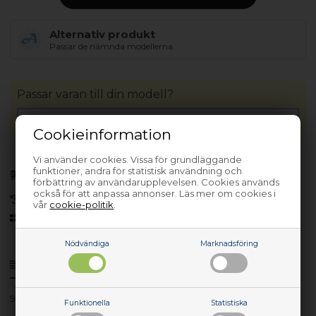
Alternativ produkt
Passar de nämnda modellerna.
Passar varan till din modell?
Cookieinformation
Vi använder cookies. Vissa för grundläggande
Förhandsbeställa
funktioner, andra för statistisk användning och
(Lev. 3-5 arbetsdagar.
Läs mer
)
förbättring av användarupplevelsen. Cookies används
också för att anpassa annonser. Läs mer om cookies i
30 dagars returrätt
vår
cookie-politik
.
Sedan 2006
Nödvändiga
Marknadsföring
Produktinfo
Frågor om varan?
91143439705
Funktionella
Statistiska