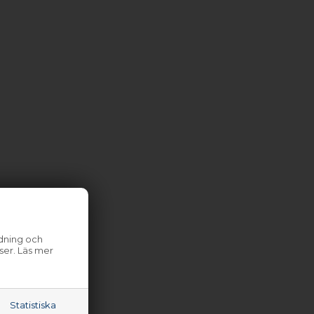
ndning och
ser. Läs mer
Statistiska