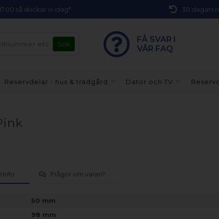
 17.00 så skickar vi idag*
30 dagars r
FÅ SVAR I
VÅR FAQ
Reservdelar - hus & trädgård
Dator och TV
Reservd
Pink
tinfo
Frågor om varan?
50 mm
98 mm