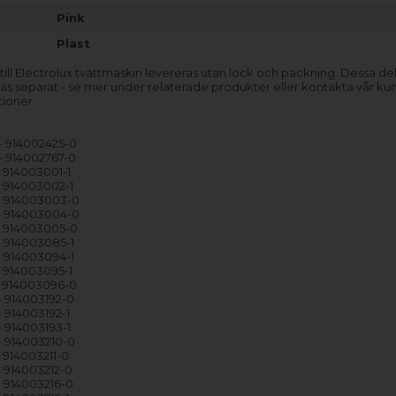
Pink
Plast
 till Electrolux tvättmaskin levereras utan lock och packning. Dessa de
as separat - se mer under relaterade produkter eller kontakta vår ku
tioner.
 914002425-0
 914002767-0
 914003001-1
 914003002-1
- 914003003-0
- 914003004-0
- 914003005-0
 914003085-1
 914003094-1
 914003095-1
 914003096-0
 914003192-0
 914003192-1
 914003193-1
 914003210-0
 914003211-0
 914003212-0
 914003216-0