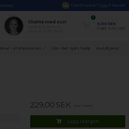
Certifierad av Trygg E-handel
eturrätt
0
Chatta med oss!
0,00
SEK
Må-fr kl. 8.00-21.00
Frakt:
0,00 SEK
Lö-Sö kl. 10.00-15.00
elar - professionell
Gör-det-själv hjälp
Kundtjänst
229,00
SEK
(inkl. moms)
Lägg i korgen