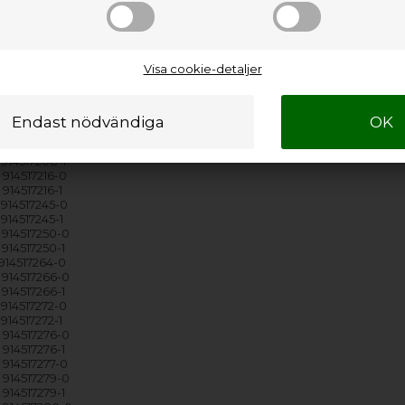
 914517095-0
914517095-1
 914517096-0
 914517096-1
 914517099-0
Visa cookie-detaljer
 914517108-0
 914517204-1
 914517205-0
914517205-1
914517207-0
914517208-0
914517208-1
 914517216-0
914517216-1
914517245-0
914517245-1
 914517250-0
914517250-1
 914517264-0
 914517266-0
914517266-1
 914517272-0
914517272-1
 914517276-0
914517276-1
 914517277-0
 914517279-0
914517279-1