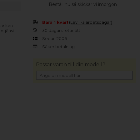
Beställ nu så skickar vi imorgon
Bara 1 kvar!
(Lev. 1-3 arbetsdagar)
lar kan
30 dagars returrätt
ndtjänst
Sedan 2006
Säker betalning
Passar varan till din modell?