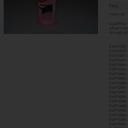
Färg
Material
Luddfilter
oftast köp
för instruk
EWF1080 -
EW1080F -
EWF1687 -
EWF1487 -
EWF1684 
EWF1484 
EWF1284 
EWF1689 -
EWF1489 -
EWF1289 -
EWF1287 -
EWF1688 -
EWF1688 -
EWF1488 -
EWF1086 -
EWF1286 -
EWF1486 -
EWF1686 -