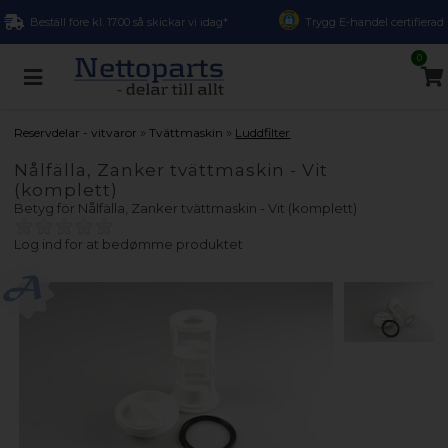
Beställ före kl. 17.00 så skickar vi idag*
Trygg E-handel certifierad
0
»
»
Reservdelar - vitvaror
Tvättmaskin
Luddfilter
Nålfälla, Zanker tvättmaskin - Vit
(komplett)
Betyg för
Nålfälla, Zanker tvättmaskin - Vit (komplett)
Log ind for at bedømme produktet