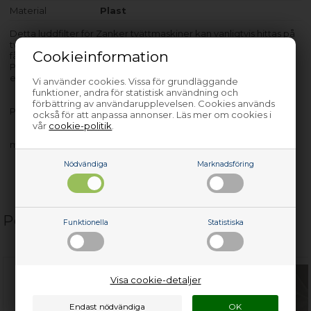
Material
Plast
Detta luddfilter för Zanker tvättmaskiner kan vanligtvis hittas på
tvättmaskinens nedre del, bakom rensluckan. Ett luddfilter
Cookieinformation
fångar små främmande föremål och skyddar avloppspumpen.
Produkten passar endast till modeller med PNC-nr. som räknas
efter bindestreck.
Vi använder cookies. Vissa för grundläggande
funktioner, andra för statistisk användning och
förbättring av användarupplevelsen. Cookies används
PF1040 - 914211032-01
också för att anpassa annonser. Läs mer om cookies i
vår
cookie-politik
.
med flera…
Nödvändiga
Marknadsföring
Populära relaterade produkter
Funktionella
Statistiska
Visa cookie-detaljer