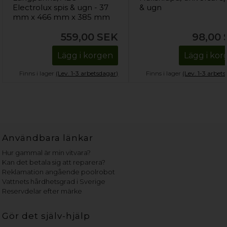
Electrolux spis & ugn - 37
& ugn
mm x 466 mm x 385 mm
559,00
SEK
98,00
Lägg i korgen
Lägg i ko
Finns i lager
(Lev. 1-3 arbetsdagar)
Finns i lager
(Lev. 1-3 arbet
Användbara länkar
Hur gammal är min vitvara?
Kan det betala sig att reparera?
Reklamation angående poolrobot
Vattnets hårdhetsgrad i Sverige
Reservdelar efter märke
Gör det själv-hjälp