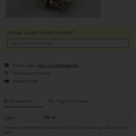
Passar varan till din modell?
Finns i lager
(Lev. 1-3 arbetsdagar)
30 dagars returrätt
Sedan 2006
Produktinfo
Frågor om varan?
Data
110°C
Denna överhettningssäkring till AEG-Electrolux ugn slår ifrån vid
110°C.