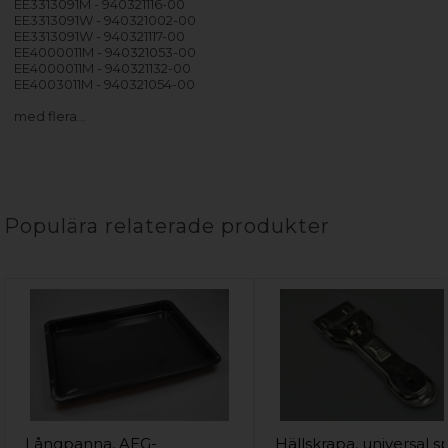
EE3313091M - 940321116-00
EE3313091W - 940321002-00
EE3313091W - 940321117-00
EE4000011M - 940321053-00
EE4000011M - 940321132-00
EE4003011M - 940321054-00
med flera…
Populära relaterade produkter
Långpanna, AEG-
Hällskrapa, universal sp