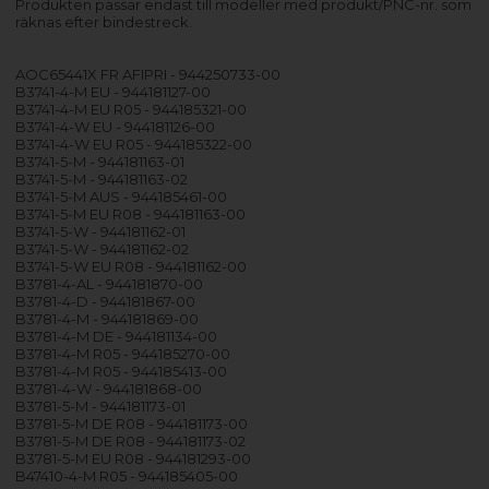
Produkten passar endast till modeller med produkt/PNC-nr. som
räknas efter bindestreck.
AOC65441X FR AFIPRI - 944250733-00
B3741-4-M EU - 944181127-00
B3741-4-M EU R05 - 944185321-00
B3741-4-W EU - 944181126-00
B3741-4-W EU R05 - 944185322-00
B3741-5-M - 944181163-01
B3741-5-M - 944181163-02
B3741-5-M AUS - 944185461-00
B3741-5-M EU R08 - 944181163-00
B3741-5-W - 944181162-01
B3741-5-W - 944181162-02
B3741-5-W EU R08 - 944181162-00
B3781-4-AL - 944181870-00
B3781-4-D - 944181867-00
B3781-4-M - 944181869-00
B3781-4-M DE - 944181134-00
B3781-4-M R05 - 944185270-00
B3781-4-M R05 - 944185413-00
B3781-4-W - 944181868-00
B3781-5-M - 944181173-01
B3781-5-M DE R08 - 944181173-00
B3781-5-M DE R08 - 944181173-02
B3781-5-M EU R08 - 944181293-00
B47410-4-M R05 - 944185405-00