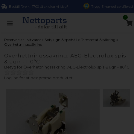
Beställ före kl. 17.00 så skickar vi idag*
Trygg E-handel certifierad
0
»
»
»
Reservdelar - vitvaror
Spis, ugn & spishäll
Termostat & säkring
Överhettningssäkring
Överhettningssäkring, AEG-Electrolux spis
& ugn - 110°C
Betyg för
Överhettningssäkring, AEG-Electrolux spis & ugn - 110°C
Log ind for at bedømme produktet