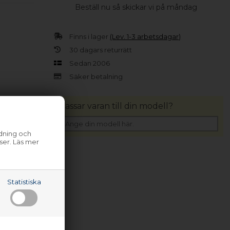
Beställ nu så skickar vi på måndag
Finns i lager
(Lev. 1-3 arbetsdagar)
30 dagars returrätt
Sedan 2006
Säker betalning
Passar varan till din modell?
ndning och
ser. Läs mer
Statistiska