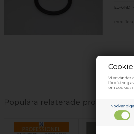
ELF614D1 -
med flera
Cookie
Vi använder c
förbättring 
om cookies i
Populära relaterade produkter
Nödvändig