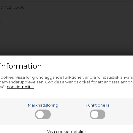
 914521156-00
…
information
ookies. Vissa för grundläggande funktioner, andra för statistisk anvä
av användarupplevelsen. Cookies används också för att anpassa annon
 vår
cookie-politik
.
a
Marknadsföring
Funktionella
Visa cookie-detaljer