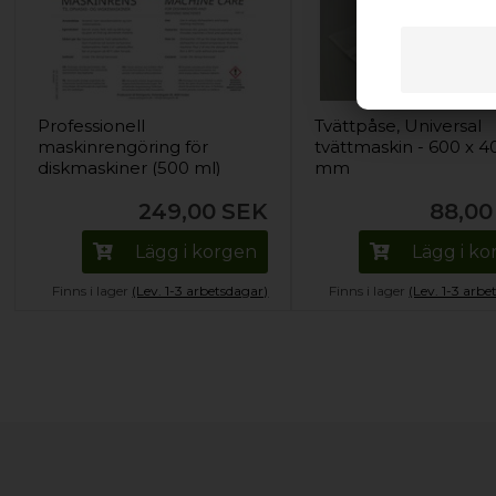
Professionell
Tvättpåse, Universal
maskinrengöring för
tvättmaskin - 600 x 4
diskmaskiner (500 ml)
mm
249,00
SEK
88,00
Lägg i korgen
Lägg i k
Finns i lager
(Lev. 1-3 arbetsdagar)
Finns i lager
(Lev. 1-3 arbe