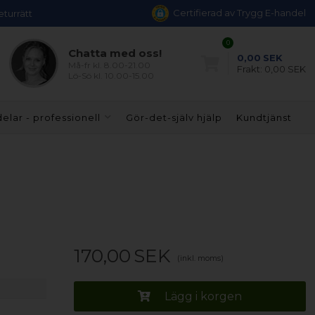
Certifierad av Trygg E-handel
eturrätt
0
Chatta med oss!
0,00
SEK
Må-fr kl. 8.00-21.00
Frakt:
0,00 SEK
Lö-Sö kl. 10.00-15.00
elar - professionell
Gör-det-själv hjälp
Kundtjänst
170,00
SEK
(inkl. moms)
Lägg i korgen