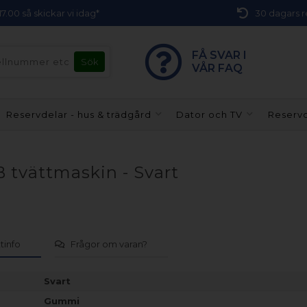
 17.00 så skickar vi idag*
30 dagars r
FÅ SVAR I
VÅR FAQ
Reservdelar - hus & trädgård
Dator och TV
Reservd
lB tvättmaskin - Svart
tinfo
Frågor om varan?
Svart
Gummi