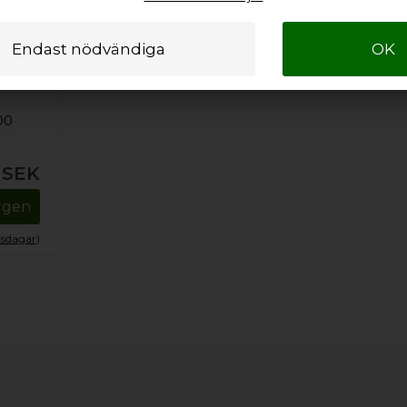
00
SEK
orgen
tsdagar)