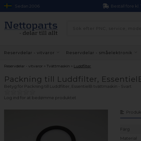
Sedan 2006
Beställ före kl.
Reservdelar - vitvaror
Reservdelar - småelektronik
»
»
Reservdelar - vitvaror
Tvättmaskin
Luddfilter
Packning till Luddfilter, Essentie
Betyg för
Packning till Luddfilter, EssentielB tvättmaskin - Svart
Log ind for at bedømme produktet
Produk
Färg
Material