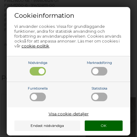
FWD1400-6E - 914606124-01
FWM1200-6 - 914528111-00
FWM1200-6 - 914528111-01
Cookieinformation
FWM1200-6 - 914528111-02
FWM1200-6 - 914528111-03
FWM2017 - 914900263-00
Vi använder cookies. Vissa för grundläggande
FWM2018 - 914900261-00
funktioner, andra för statistisk användning och
förbättring av användarupplevelsen. Cookies används
också för att anpassa annonser. Läs mer om cookies i
med flera…
vår
cookie-politik
.
Nödvändiga
Marknadsföring
Populära relaterade produkter
Funktionella
Statistiska
Visa cookie-detaljer