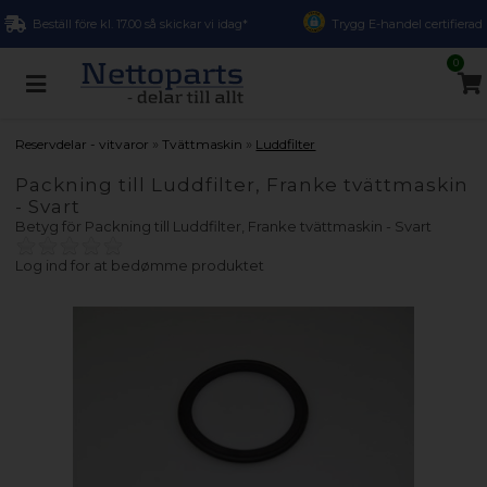
Beställ före kl. 17.00 så skickar vi idag*
Trygg E-handel certifierad
0
»
»
Reservdelar - vitvaror
Tvättmaskin
Luddfilter
Packning till Luddfilter, Franke tvättmaskin
- Svart
Betyg för
Packning till Luddfilter, Franke tvättmaskin - Svart
Log ind for at bedømme produktet