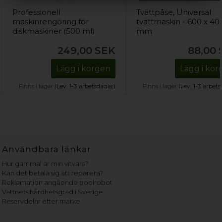
Professionell
Tvättpåse, Universal
maskinrengöring för
tvättmaskin - 600 x 40
diskmaskiner (500 ml)
mm
249,00
SEK
88,00
Lägg i korgen
Lägg i ko
Finns i lager
(Lev. 1-3 arbetsdagar)
Finns i lager
(Lev. 1-3 arbet
Användbara länkar
Hur gammal är min vitvara?
Kan det betala sig att reparera?
Reklamation angående poolrobot
Vattnets hårdhetsgrad i Sverige
Reservdelar efter märke