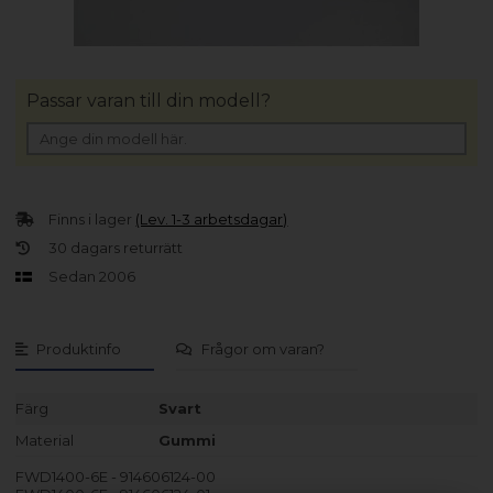
Passar varan till din modell?
Finns i lager
(Lev. 1-3 arbetsdagar)
30 dagars returrätt
Sedan 2006
Produktinfo
Frågor om varan?
Färg
Svart
Material
Gummi
FWD1400-6E - 914606124-00