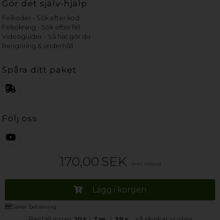
Gör det själv-hjälp
Felkoder - Sök efter kod
Felsökning - Sök efter fel
Videoguider - Så här gör du
Rengöring & underhåll
Spåra ditt paket
Följ oss
170,00
SEK
(inkl. moms)
Lägg i korgen
Säker betalning
Beställ innan
10
t
:
3
m.
:
39
s.
så skickar vi idag