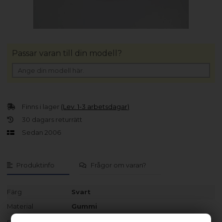
Passar varan till din modell?
Finns i lager
(Lev. 1-3 arbetsdagar)
30 dagars returrätt
Sedan 2006
Produktinfo
Frågor om varan?
Färg
Svart
Material
Gummi