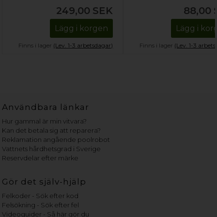
249,00
SEK
88,00
Lägg i korgen
Lägg i ko
Finns i lager
(Lev. 1-3 arbetsdagar)
Finns i lager
(Lev. 1-3 arbet
Användbara länkar
Hur gammal är min vitvara?
Kan det betala sig att reparera?
Reklamation angående poolrobot
Vattnets hårdhetsgrad i Sverige
Reservdelar efter märke
Gör det själv-hjälp
Felkoder - Sök efter kod
Felsökning - Sök efter fel
Videoguider - Så här gör du