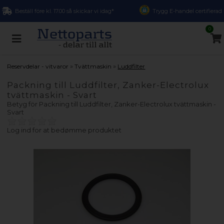
Beställ före kl. 17.00 så skickar vi idag*
Trygg E-handel certifierad
0
»
»
Reservdelar - vitvaror
Tvättmaskin
Luddfilter
Packning till Luddfilter, Zanker-Electrolux
tvättmaskin - Svart
Betyg för
Packning till Luddfilter, Zanker-Electrolux tvättmaskin -
Svart
Log ind for at bedømme produktet