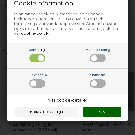
F1003W - 914213004-01
Cookieinformation
ZAN F1003W 240V.UK(V - 914213004-00
Vi använder cookies. Vissa för grundläggande
funktioner, andra för statistisk användning och
med flera…
förbättring av användarupplevelsen. Cookies används
också för att anpassa annonser. Läs mer om cookies i
vår
cookie-politik
.
Nödvändiga
Marknadsföring
Populära relaterade produkter
Funktionella
Statistiska
Visa cookie-detaljer
Professionell
Tvättpåse, Universal
maskinrengöring för
tvättmaskin - 600 x 40
diskmaskiner (500 ml)
mm