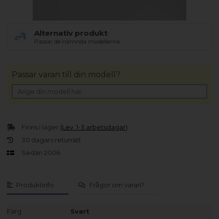
Alternativ produkt
Passar de nämnda modellerna.
Passar varan till din modell?
Finns i lager
(Lev. 1-3 arbetsdagar)
30 dagars returrätt
Sedan 2006
Produktinfo
Frågor om varan?
Färg
Svart