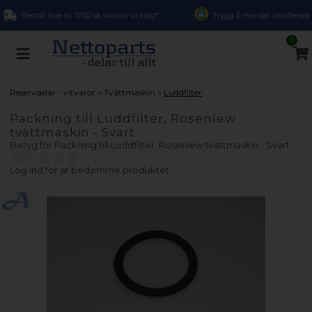
Beställ före kl. 17.00 så skickar vi idag*
Trygg E-handel certifierad
0
»
»
Reservdelar - vitvaror
Tvättmaskin
Luddfilter
Packning till Luddfilter, Rosenlew
tvättmaskin - Svart
Betyg för
Packning till Luddfilter, Rosenlew tvättmaskin - Svart
Log ind for at bedømme produktet