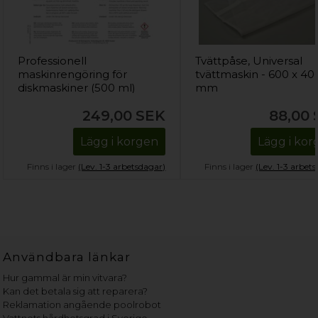
Professionell
Tvättpåse, Universal
maskinrengöring för
tvättmaskin - 600 x 40
diskmaskiner (500 ml)
mm
249,00
SEK
88,00
Lägg i korgen
Lägg i ko
Finns i lager
(Lev. 1-3 arbetsdagar)
Finns i lager
(Lev. 1-3 arbet
Användbara länkar
Hur gammal är min vitvara?
Kan det betala sig att reparera?
Reklamation angående poolrobot