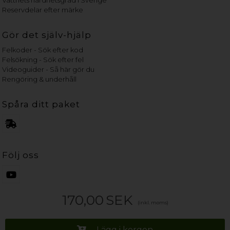
Vattnets hårdhetsgrad i Sverige
Reservdelar efter märke
Gör det själv-hjälp
Felkoder - Sök efter kod
Felsökning - Sök efter fel
Videoguider - Så här gör du
Rengöring & underhåll
Spåra ditt paket
Följ oss
170,00
SEK
(inkl. moms)
Lägg i korgen