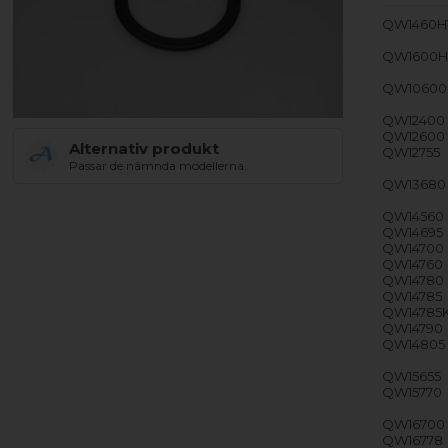
QW1460H
QW1600H
QW10600
QW12400
QW12600
Alternativ produkt
QW12755
Passar de nämnda modellerna.
QW13680
QW14560
QW14695
QW14700
QW14760
QW14780
QW14785
QW14785
QW14790
QW14805
QW15655
QW15770
QW16700
QW16778