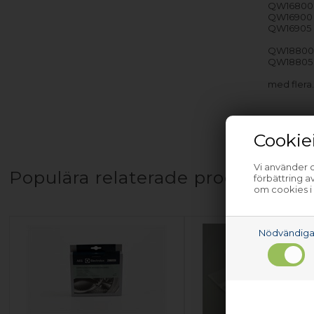
QW16800
QW16900
QW16905
QW1880
QW18805
med flera
Cookie
Vi använder c
Populära relaterade produkter
förbättring 
om cookies i
Nödvändig