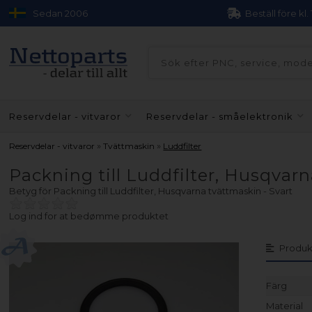
Sedan 2006
Beställ före kl.
Reservdelar - vitvaror
Reservdelar - småelektronik
»
»
Reservdelar - vitvaror
Tvättmaskin
Luddfilter
Packning till Luddfilter, Husqvarn
Betyg för
Packning till Luddfilter, Husqvarna tvättmaskin - Svart
Log ind for at bedømme produktet
Produk
Färg
Material