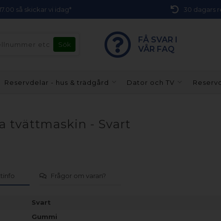
 17.00 så skickar vi idag*
30 dagars r
FÅ SVAR I
VÅR FAQ
Reservdelar - hus & trädgård
Dator och TV
Reservd
a tvättmaskin - Svart
tinfo
Frågor om varan?
Svart
Gummi