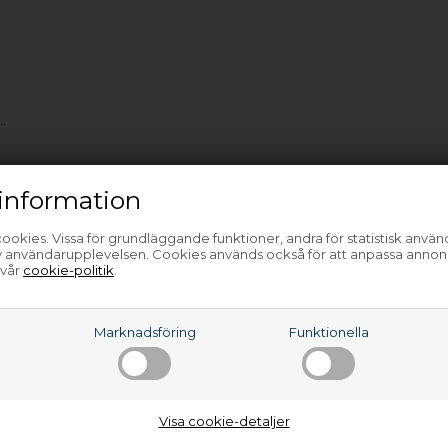
0
…
information
ookies. Vissa för grundläggande funktioner, andra för statistisk anvä
av användarupplevelsen. Cookies används också för att anpassa annon
 vår
cookie-politik
.
a
Marknadsföring
Funktionella
Visa cookie-detaljer