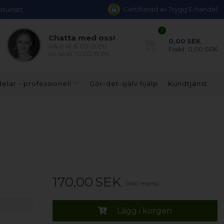
Certifierad av Trygg E-handel
eturrätt
0
Chatta med oss!
0,00
SEK
Må-fr kl. 8.00-21.00
Frakt:
0,00 SEK
Lö-Sö kl. 10.00-15.00
elar - professionell
Gör-det-själv hjälp
Kundtjänst
170,00
SEK
(inkl. moms)
Lägg i korgen