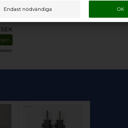
00
SEK
orgen
tsdagar)