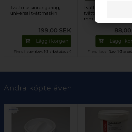
Tvättmaskinrengöring,
Tvättpåse, Universal
universal tvättmaskin
tvättmaskin - 600 x 4
mm
199,00
SEK
88,00
Lägg i korgen
Lägg i k
Finns i lager
(Lev. 1-3 arbetsdagar)
Finns i lager
(Lev. 1-3 arbe
Andra köpte även