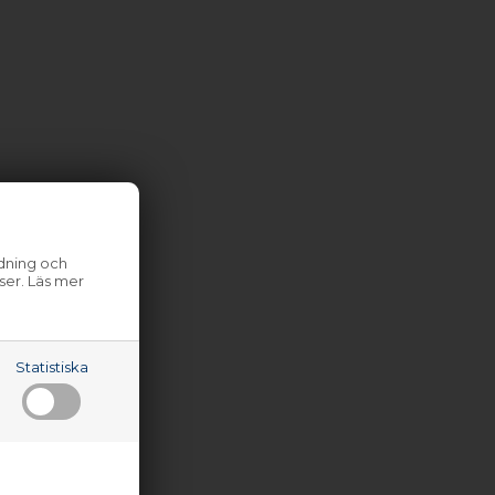
ndning och
ser. Läs mer
Statistiska