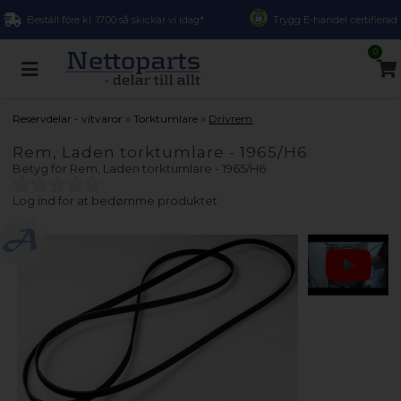
Beställ före kl. 17.00 så skickar vi idag*
Trygg E-handel certifierad
0
»
»
Reservdelar - vitvaror
Torktumlare
Drivrem
Rem, Laden torktumlare - 1965/H6
Betyg för
Rem, Laden torktumlare - 1965/H6
Log ind for at bedømme produktet