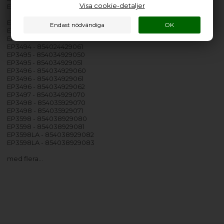
Visa cookie-detaljer
EC3398 - 854033929080
EP3493 - 854024429053
EP3493 - 854024429054
EP3494 - 854024429060
EP3494 - 854024429061
EP3495 - 854034929050
EP3495 - 854034929051
EP3496 - 854034929060
EP3496 - 854034929061
EP3496 - 854034929062
EP3497 - 854034929070
EP3498 - 854035929070
EP3498 - 854035929071
EP3598 - 854038929080
EP3598 - 854038929081
EP3598LA - 854038929082
EP3598LA - 854038929083
med flera…