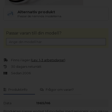
Alternativ produkt
Passar de nämnda modellerna.
Passar varan till din modell?
Finns i lager
(Lev. 1-3 arbetsdagar)
30 dagars returrätt
Sedan 2006
Produktinfo
Frågor om varan?
Data
1965/H6
Produkten passar endast till modeller med servicenr. som räknas