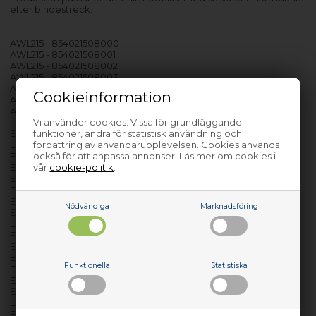
efter bindestreck.
AWL215 - 854021508000
AWL215 - 854021508001
AWL215 - 854021508002
AWL215 - 854021508003
AWL215 - 854021508004
Cookieinformation
AWL215 - 854021529000
AWL215 - 854021529001
Vi använder cookies. Vissa för grundläggande
funktioner, andra för statistisk användning och
EC3293 - 854022229050
förbättring av användarupplevelsen. Cookies används
EC3293 - 854022229053
också för att anpassa annonser. Läs mer om cookies i
EC3293 - 854022229054
vår
cookie-politik
.
EC3294 - 854022229060
EC3294 - 854022229061
EC3294 - 854032929040
EC3295 - 854032929050
Nödvändiga
Marknadsföring
EC3295 - 854032929051
EC3296 - 854032929060
EC3296 - 854032929061
EC3296 - 854032929062
EC3297 - 854032929070
Funktionella
Statistiska
EC3297 - 854032929071
EC3298 - 854033929070
EC3298 - 854033929071
EC3298 - 854033929072
EC3398 - 854033929081