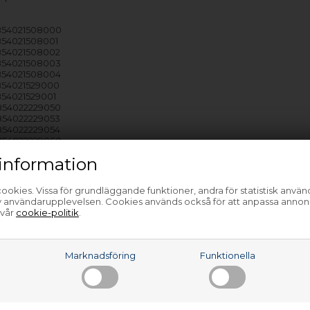
 854021508000
854021508001
854021508002
 854021508003
 854021508004
854021529000
854021529001
 854022229050
854022229053
854022229054
 854022229060
854022229061
information
 854032929040
 854032929050
854032929051
ookies. Vissa för grundläggande funktioner, andra för statistisk anvä
 854032929060
av användarupplevelsen. Cookies används också för att anpassa annon
854032929061
 vår
cookie-politik
.
 854032929062
 854032929070
854032929071
 854033929070
a
Marknadsföring
Funktionella
854033929071
 854033929072
 854033929080
 854033929081
 854024429053