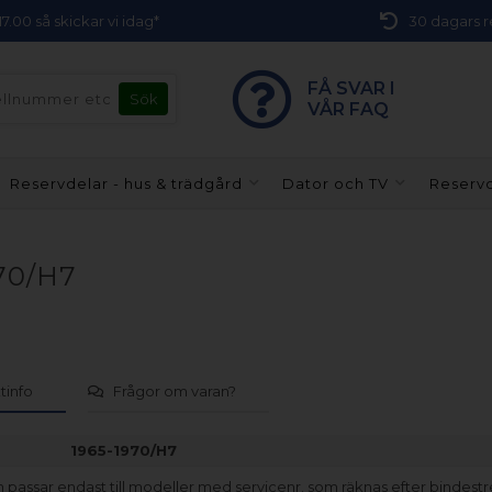
 17.00 så skickar vi idag*
30 dagars r
FÅ SVAR I
VÅR FAQ
Reservdelar - hus & trädgård
Dator och TV
Reservd
970/H7
tinfo
Frågor om varan?
1965-1970/H7
passar endast till modeller med servicenr. som räknas efter bindestr