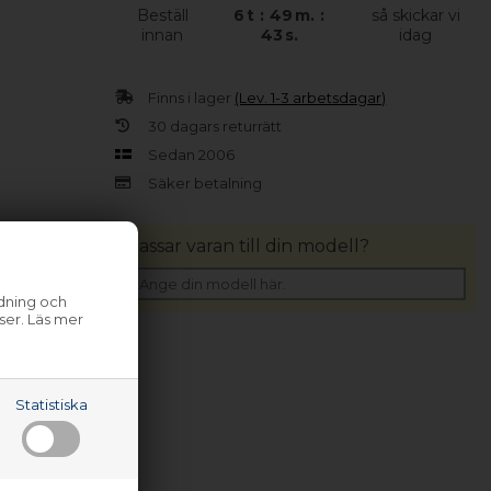
Beställ
6
t
:
49
m.
:
så skickar vi
innan
43
s.
idag
Finns i lager
(Lev. 1-3 arbetsdagar)
30 dagars returrätt
Sedan 2006
Säker betalning
Passar varan till din modell?
ndning och
ser. Läs mer
Statistiska