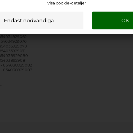
Visa cookie-detaljer
 854024429054
 854024429060
854024429061
 854034929050
854034929051
 854034929060
854034929061
 854034929062
 854034929070
 854035929070
854035929071
 854038929080
 854038929081
 - 854038929082
 - 854038929083
…