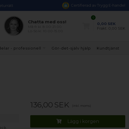
Certifierad av Trygg E-handel
eturrätt
0
Chatta med oss!
0,00
SEK
Må-fr kl. 8.00-21.00
Frakt:
0,00 SEK
Lö-Sö kl. 10.00-15.00
elar - professionell
Gör-det-själv hjälp
Kundtjänst
136,00
SEK
(inkl. moms)
Lägg i korgen
eck.