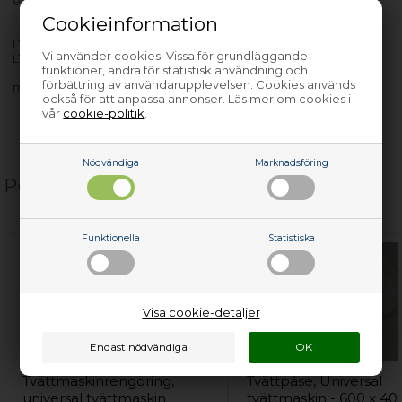
efter bindestreck.
Cookieinformation
LT0824-1 - 913718151-00
Vi använder cookies. Vissa för grundläggande
LT0842-1 - 913717541-00
funktioner, andra för statistisk användning och
förbättring av användarupplevelsen. Cookies används
med flera…
också för att anpassa annonser. Läs mer om cookies i
vår
cookie-politik
.
Nödvändiga
Marknadsföring
Populära relaterade produkter
Funktionella
Statistiska
Visa cookie-detaljer
Tvättmaskinrengöring,
Tvättpåse, Universal
universal tvättmaskin
tvättmaskin - 600 x 40