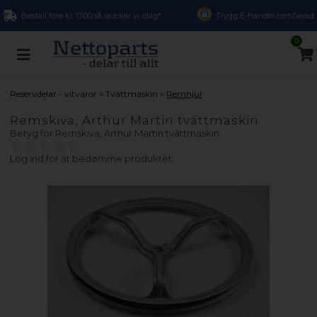
Beställ före kl. 17.00 så skickar vi idag*
Trygg E-handel certifierad
0
»
»
Reservdelar - vitvaror
Tvättmaskin
Remhjul
Remskiva, Arthur Martin tvättmaskin
Betyg för
Remskiva, Arthur Martin tvättmaskin
Log ind for at bedømme produktet