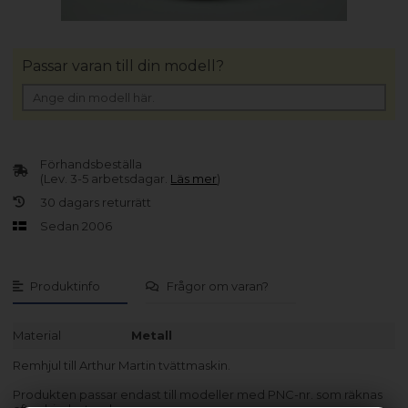
Passar varan till din modell?
Förhandsbeställa
(Lev. 3-5 arbetsdagar.
Läs mer
)
30 dagars returrätt
Sedan 2006
Produktinfo
Frågor om varan?
Material
Metall
Remhjul till Arthur Martin tvättmaskin.
Produkten passar endast till modeller med PNC-nr. som räknas