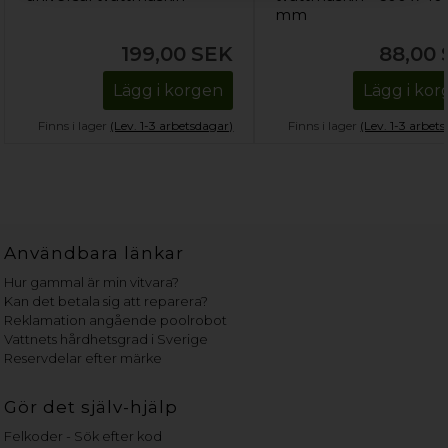
mm
199,00
SEK
88,00
Lägg i korgen
Lägg i ko
Finns i lager
(Lev. 1-3 arbetsdagar)
Finns i lager
(Lev. 1-3 arbet
Användbara länkar
Hur gammal är min vitvara?
Kan det betala sig att reparera?
Reklamation angående poolrobot
Vattnets hårdhetsgrad i Sverige
Reservdelar efter märke
Gör det själv-hjälp
Felkoder - Sök efter kod