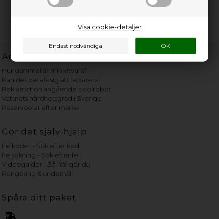
Visa cookie-detaljer
Användbara länkar
Hur gammal är min vitvara?
Kan det betala sig att reparera?
Reklamation angående poolrobot
Vattnets hårdhetsgrad i Sverige
Reservdelar efter märke
Gör det själv-hjälp
Felkoder - Sök efter kod
Felsökning - Sök efter fel
Videoguider - Så här gör du
Rengöring & underhåll
Spåra ditt paket