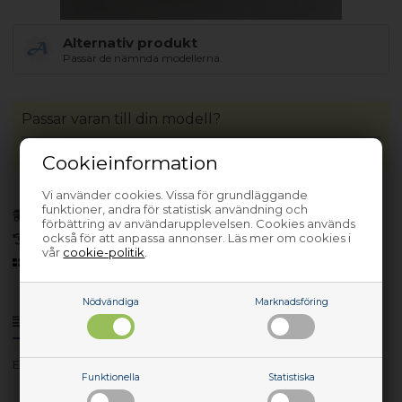
Alternativ produkt
Passar de nämnda modellerna.
Passar varan till din modell?
Cookieinformation
Vi använder cookies. Vissa för grundläggande
funktioner, andra för statistisk användning och
Finns i lager
(Lev. 1-3 arbetsdagar)
förbättring av användarupplevelsen. Cookies används
också för att anpassa annonser. Läs mer om cookies i
30 dagars returrätt
vår
cookie-politik
.
Sedan 2006
Nödvändiga
Marknadsföring
Produktinfo
Frågor om varan?
EKD60750X 230V - 947910401-00
Funktionella
Statistiska