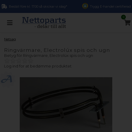
Beställ före kl. 17.00 så skickar vi idag*
Trygg E-handel certifierad
0
Netsag
Ringvärmare, Electrolúx spis och ugn
Betyg för
Ringvärmare, Electrolúx spis och ugn
Log ind for at bedømme produktet