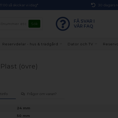
 17.00 så skickar vi idag*
30 dagars r
FÅ SVAR I
VÅR FAQ
Reservdelar - hus & trädgård
Dator och TV
Reservd
last (övre)
tinfo
Frågor om varan?
24 mm
50 mm