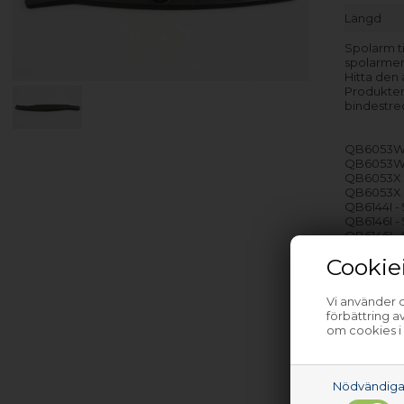
Längd
Spolarm t
spolarmen
Hitta den
Produkten
bindestre
QB6053W 
QB6053W 
QB6053X -
QB6053X 
QB6144I -
QB6146I -
QB6146I -
QB6146W 
Cookie
QB6146X -
QB6147I -
Vi använder c
förbättring 
med flera
om cookies i
Nödvändig