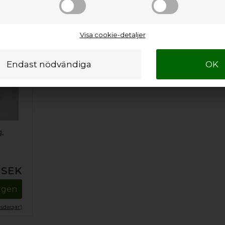
Visa cookie-detaljer
,
SEK
orgen
tsdagar)