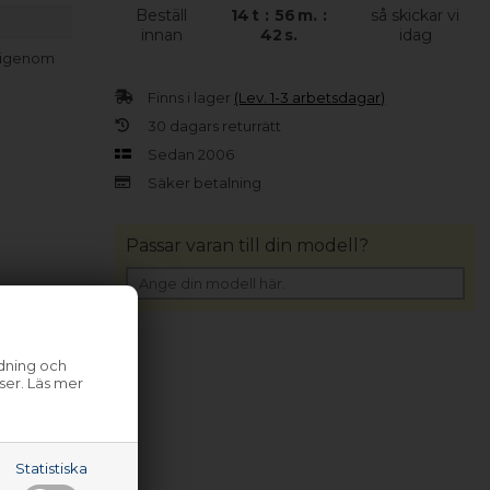
Beställ
14
t
:
56
m.
:
så skickar vi
innan
42
s.
idag
a igenom
Finns i lager
(Lev. 1-3 arbetsdagar)
30 dagars returrätt
Sedan 2006
Säker betalning
Passar varan till din modell?
ndning och
ser. Läs mer
Statistiska