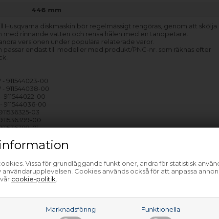
446 mm
ill Husqvarna diskmaskin bör regelmässigt rengöras, genom att skölj
 med rinnande vatten och rensa hålen med en tandpetare.
 andra versionen under populära relaterade varor.
 passar endast till modeller med produkt/PNC-nr. som räknas efter
ck.
- 911544023-00
- 911544038-00
 911544022-00
- 911544036-00
 911536325-03
 911536399-00
 911536399-01
- 911544042-00
information
 911544043-00
 911536480-00
ookies. Vissa för grundläggande funktioner, andra för statistisk anvä
av användarupplevelsen. Cookies används också för att anpassa annon
…
 vår
cookie-politik
.
a
Marknadsföring
Funktionella