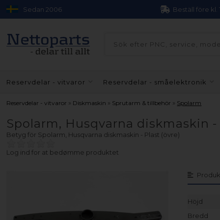
Sedan 2006
Beställ före kl.
Reservdelar - vitvaror
Reservdelar - småelektronik
»
»
»
Reservdelar - vitvaror
Diskmaskin
Sprutarm & tillbehör
Spolarm
Spolarm, Husqvarna diskmaskin - P
Betyg för
Spolarm, Husqvarna diskmaskin - Plast (övre)
Log ind for at bedømme produktet
Produk
Höjd
Bredd