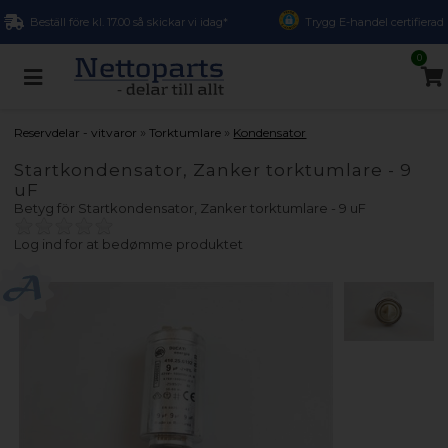
Beställ före kl. 17.00 så skickar vi idag*
Trygg E-handel certifierad
0
»
»
Reservdelar - vitvaror
Torktumlare
Kondensator
Startkondensator, Zanker torktumlare - 9
uF
Betyg för
Startkondensator, Zanker torktumlare - 9 uF
Log ind for at bedømme produktet