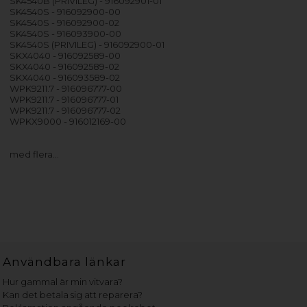
SK4540B (PRIVILEG) - 916092901-01
SK4540S - 916092900-00
SK4540S - 916092900-02
SK4540S - 916093900-00
SK4540S (PRIVILEG) - 916092900-01
SKX4040 - 916092589-00
SKX4040 - 916092589-02
SKX4040 - 916093589-02
WPK9211.7 - 916096777-00
WPK9211.7 - 916096777-01
WPK9211.7 - 916096777-02
WPKX9000 - 916012169-00
med flera…
Användbara länkar
Hur gammal är min vitvara?
Kan det betala sig att reparera?