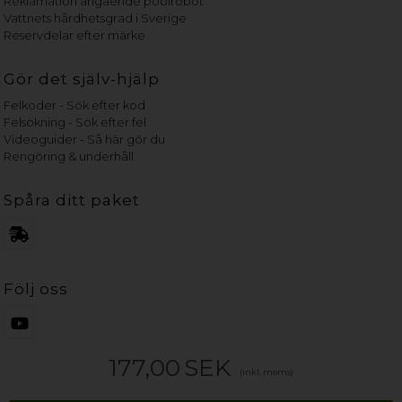
Reklamation angående poolrobot
Vattnets hårdhetsgrad i Sverige
Reservdelar efter märke
Gör det själv-hjälp
Felkoder - Sök efter kod
Felsökning - Sök efter fel
Videoguider - Så här gör du
Rengöring & underhåll
Spåra ditt paket
Följ oss
177,00
SEK
(inkl. moms)