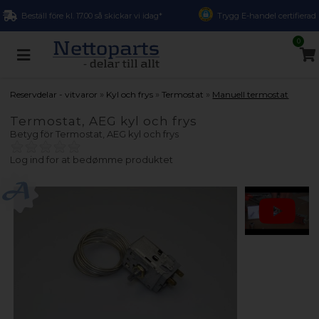
Beställ före kl. 17.00 så skickar vi idag*
Trygg E-handel certifierad
0
»
»
»
Reservdelar - vitvaror
Kyl och frys
Termostat
Manuell termostat
Termostat, AEG kyl och frys
Betyg för
Termostat, AEG kyl och frys
Log ind for at bedømme produktet