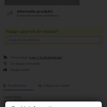
Alternativ produkt
Passar de nämnda modellerna.
Passar varan till din modell?
Finns i lager
(Lev. 1-3 arbetsdagar)
30 dagars returrätt
Sedan 2006
Produktinfo
Frågor om varan?
Santo 1700i
Santo 1700img
Santo 2330i