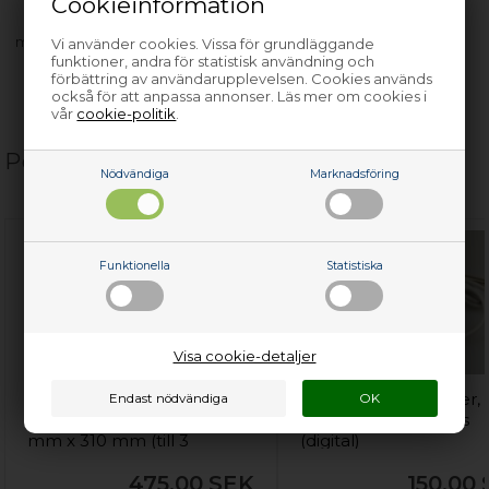
Cookieinformation
med flera…
Vi använder cookies. Vissa för grundläggande
funktioner, andra för statistisk användning och
förbättring av användarupplevelsen. Cookies används
också för att anpassa annonser. Läs mer om cookies i
vår
cookie-politik
.
Populära relaterade produkter
Nödvändiga
Marknadsföring
Funktionella
Statistiska
Visa cookie-detaljer
Flaskhållare, universal kyl
Kylskåpstermometer,
och frys - 100 mm x 330
universal kyl och frys
mm x 310 mm (till 3
(digital)
flaskor)
475,00
SEK
150,00