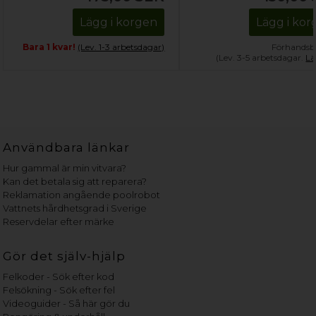
Lägg i korgen
Lägg i ko
Bara 1 kvar!
(Lev. 1-3 arbetsdagar)
Förhandsbe
(Lev. 3-5 arbetsdagar.
Lä
Användbara länkar
Hur gammal är min vitvara?
Kan det betala sig att reparera?
Reklamation angående poolrobot
Vattnets hårdhetsgrad i Sverige
Reservdelar efter märke
Gör det själv-hjälp
Felkoder - Sök efter kod
Felsökning - Sök efter fel
Videoguider - Så här gör du