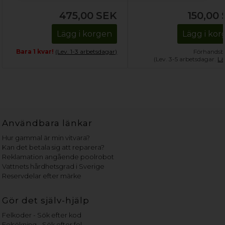
flaskor)
475,00
SEK
150,00
Lägg i korgen
Lägg i ko
Bara 1 kvar!
(Lev. 1-3 arbetsdagar)
Förhandsbe
(Lev. 3-5 arbetsdagar.
Lä
Användbara länkar
Hur gammal är min vitvara?
Kan det betala sig att reparera?
Reklamation angående poolrobot
Vattnets hårdhetsgrad i Sverige
Reservdelar efter märke
Gör det själv-hjälp
Felkoder - Sök efter kod
Felsökning - Sök efter fel