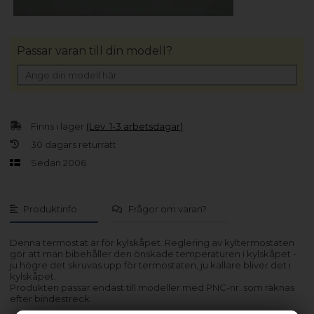
Passar varan till din modell?
Finns i lager
(Lev. 1-3 arbetsdagar)
30 dagars returrätt
Sedan 2006
Produktinfo
Frågor om varan?
Denna termostat är för kylskåpet. Reglering av kyltermostaten
gör att man bibehåller den önskade temperaturen i kylskåpet -
ju högre det skruvas upp för termostaten, ju kallare bliver det i
kylskåpet.
Produkten passar endast till modeller med PNC-nr. som räknas
efter bindestreck.