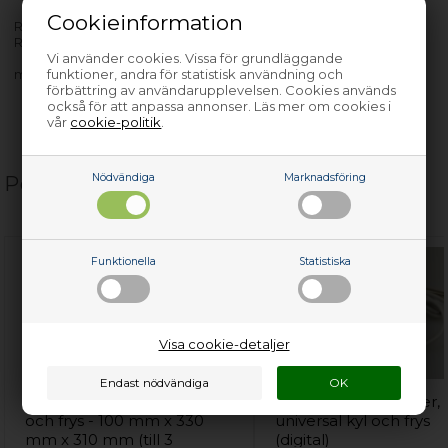
Cookieinformation
R5315A - 925671576-00
R5315A - 925671717-00
Vi använder cookies. Vissa för grundläggande
med flera…
funktioner, andra för statistisk användning och
förbättring av användarupplevelsen. Cookies används
också för att anpassa annonser. Läs mer om cookies i
vår
cookie-politik
.
Nödvändiga
Marknadsföring
Populära relaterade produkter
Funktionella
Statistiska
Visa cookie-detaljer
Flaskhållare, universal kyl
Kylskåpstermometer,
och frys - 100 mm x 330
universal kyl och frys
mm x 310 mm (till 3
(digital)