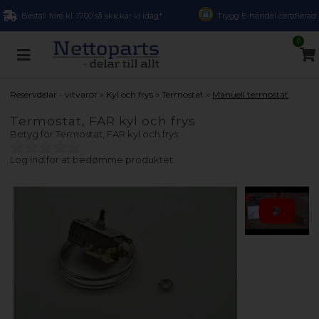
Beställ före kl. 17.00 så skickar vi idag*
Trygg E-handel certifierad
0
»
»
»
Reservdelar - vitvaror
Kyl och frys
Termostat
Manuell termostat
Termostat, FAR kyl och frys
Betyg för
Termostat, FAR kyl och frys
Log ind for at bedømme produktet