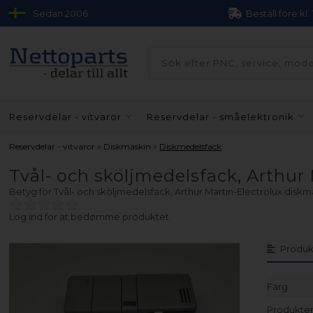
Sedan 2006
Beställ före kl.
Reservdelar - vitvaror
Reservdelar - småelektronik
»
»
Reservdelar - vitvaror
Diskmaskin
Diskmedelsfack
Tvål- och sköljmedelsfack, Arthur
Betyg för
Tvål- och sköljmedelsfack, Arthur Martin-Electrolux diskm
Log ind for at bedømme produktet
Produk
Färg
Produkten