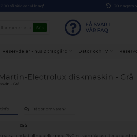
 17.00 så skickar vi idag*
30 dagars r
FÅ SVAR I
VÅR FAQ
Reservdelar - hus & trädgård
Dator och TV
Reservd
 Martin-Electrolux diskmaskin - Grå
askin - Grå
tinfo
Frågor om varan?
Grå
 passar endast till modeller med PNC-nr. som räknas efter bindestrec