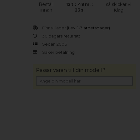
Beställ
12
t
:
49
m.
:
så skickar vi
innan
22
s.
idag
Finns i lager
(Lev. 1-3 arbetsdagar)
30 dagars returrätt
Sedan 2006
Säker betalning
Passar varan till din modell?