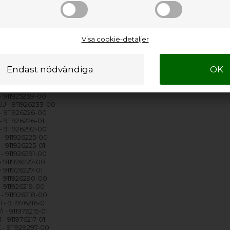
- 911925273-00
- 911925250-00
 911925251-00
U - 911926232-00
- 911926230-00
Visa cookie-detaljer
- 911926229-00
- 911926231-00
U - 911925240-00
 - 911925076-00
- 911925238-00
- 911925237-00
- 911925239-00
U - 911926233-00
- 911926226-00
- 911926226-01
- 911926292-00
- 911926225-00
- 911926225-01
- 911926291-00
- 911926227-00
 911926227-01
- 911926290-00
- 911926219-00
- 911926218-00
 - 911976216-01
 - 911976215-01
 - 911976217-01
 - 911929297-00