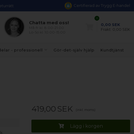
Certifierad av Trygg E-handel
eturrätt
0
Chatta med oss!
0,00
SEK
Må-fr kl. 8.00-21.00
Frakt:
0,00 SEK
Lö-Sö kl. 10.00-15.00
elar - professionell
Gör-det-själv hjälp
Kundtjänst
419,00
SEK
(inkl. moms)
Lägg i korgen
k.