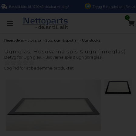
Beställ före kl. 17.00 så skickar vi idag*
Trygg E-handel certifierad
0
»
»
Reservdelar - vitvaror
Spis, ugn & spishäll
Ugnslucka
Ugn glas, Husqvarna spis & ugn (inreglas)
Betyg för
Ugn glas, Husqvarna spis & ugn (inreglas)
Log ind for at bedømme produktet