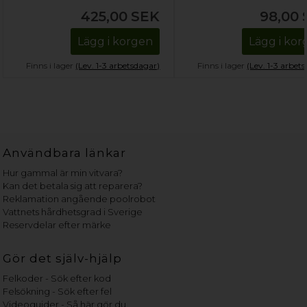
425,00
SEK
98,00
Lägg i korgen
Lägg i ko
Finns i lager
(Lev. 1-3 arbetsdagar)
Finns i lager
(Lev. 1-3 arbet
Användbara länkar
Hur gammal är min vitvara?
Kan det betala sig att reparera?
Reklamation angående poolrobot
Vattnets hårdhetsgrad i Sverige
Reservdelar efter märke
Gör det själv-hjälp
Felkoder - Sök efter kod
Felsökning - Sök efter fel
Videoguider - Så här gör du