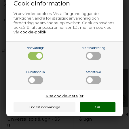
QCE8800X - 944182300-01
Cookieinformation
QCE8800X - 944182338-00
Vi använder cookies. Vissa för grundläggande
funktioner, andra för statistisk användning och
med flera…
förbättring av användarupplevelsen. Cookies används
också för att anpassa annonser. Läs mer om cookies i
vår
cookie-politik
.
Nödvändiga
Marknadsföring
Populära relaterade produkter
Funktionella
Statistiska
Visa cookie-detaljer
Värmebeständig silikon,
Hällskrapa, universal sp
Universal spis & ugn - 85
& ugn
g