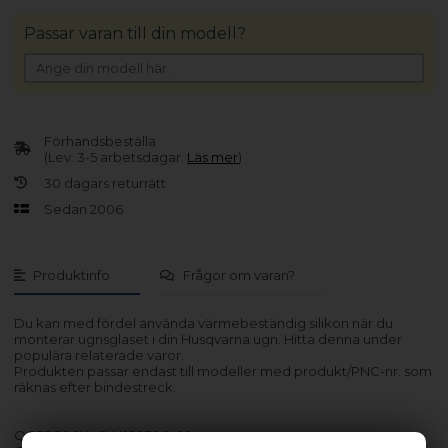
Passar varan till din modell?
Förhandsbeställa
(Lev. 3-5 arbetsdagar.
Läs mer
)
30 dagars returrätt
Sedan 2006
Produktinfo
Frågor om varan?
Du kan med fördel använda värmebeständig silikon när du
monterar ugnsglaset i din Husqvarna ugn. Hitta denna under
populära relaterade varor.
Produkten passar endast till modeller med produkt/PNC-nr. som
räknas efter bindestreck.
QCE8800X - 944182300-00