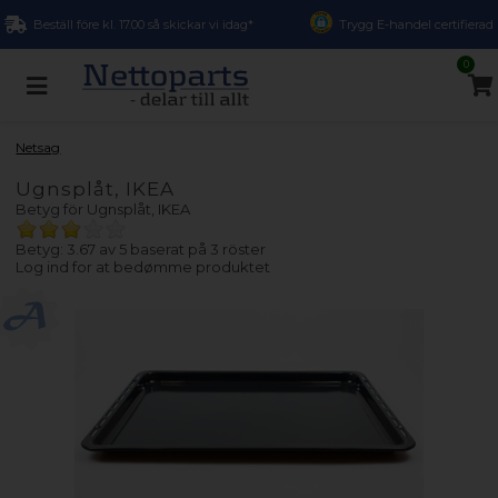
Beställ före kl. 17.00 så skickar vi idag*
Trygg E-handel certifierad
0
Netsag
Ugnsplåt, IKEA
Betyg för
Ugnsplåt, IKEA
Betyg: 3.67 av 5 baserat på
3
röster
Log ind for at bedømme produktet