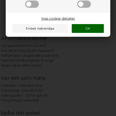
Visa cookie-detaljer
Användbara länkar
Hur gammal är min vitvara?
Kan det betala sig att reparera?
Reklamation angående poolrobot
Vattnets hårdhetsgrad i Sverige
Reservdelar efter märke
Gör det själv-hjälp
Felkoder - Sök efter kod
Felsökning - Sök efter fel
Videoguider - Så här gör du
Rengöring & underhåll
Spåra ditt paket