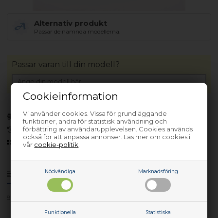
Alternativ produkt
Passar de nämnda modellerna.
Passar varan till din modell?
Cookieinformation
Vi använder cookies. Vissa för grundläggande
Finns i lager
(Lev. 1-3 arbetsdagar)
funktioner, andra för statistisk användning och
förbättring av användarupplevelsen. Cookies används
30 dagars returrätt
också för att anpassa annonser. Läs mer om cookies i
Sedan 2006
vår
cookie-politik
.
Nödvändiga
Marknadsföring
Produktinfo
Frågor om varan?
94971817401
Funktionella
Statistiska