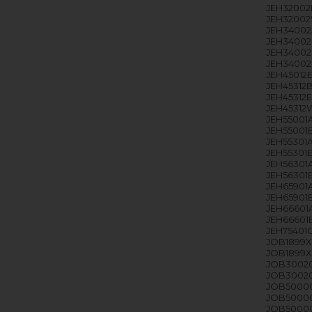
JEH32002E
JEH32002W
JEH34002A
JEH34002B
JEH34002E
JEH34002
JEH45012E
JEH45312B
JEH45312E
JEH45312W
JEH55001A
JEH55001E
JEH55301A
JEH55301E
JEH56301A
JEH56301E
JEH65901A
JEH65901E
JEH66601A
JEH66601E
JEH75401G
JOB1899X 
JOB1899X 
JOB30020
JOB30020
JOB50000
JOB50000
JOB50000