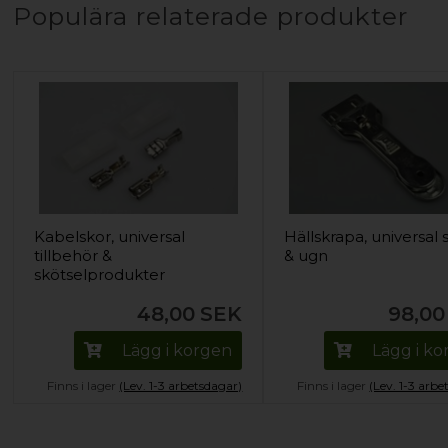
Populära relaterade produkter
Kabelskor, universal
Hällskrapa, universal 
tillbehör &
& ugn
skötselprodukter
48,00
SEK
98,00
Lägg i korgen
Lägg i k
Finns i lager
(Lev. 1-3 arbetsdagar)
Finns i lager
(Lev. 1-3 arbe