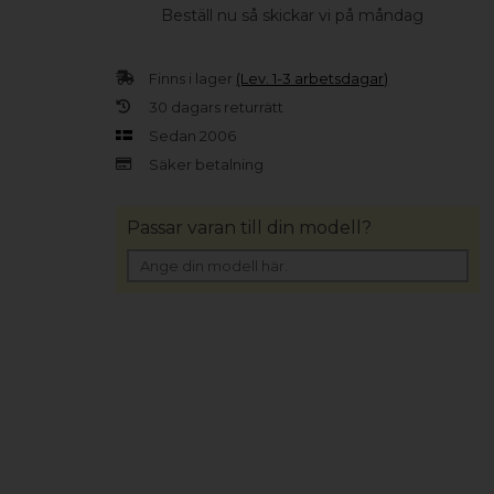
Beställ nu så skickar vi på måndag
Finns i lager
(Lev. 1-3 arbetsdagar)
30 dagars returrätt
Sedan 2006
Säker betalning
Passar varan till din modell?