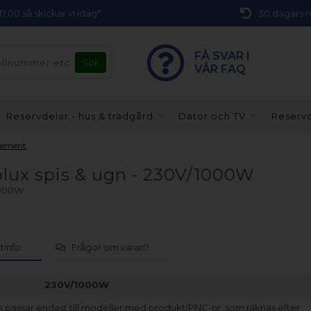
 17.00 så skickar vi idag*
30 dagars r
FÅ SVAR I
VÅR FAQ
Reservdelar - hus & trädgård
Dator och TV
Reservd
lement
lux spis & ugn - 230V/1000W
1000W
tinfo
Frågor om varan?
230V/1000W
 passar endast till modeller med produkt/PNC-nr. som räknas efter