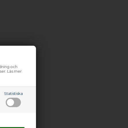
ndning och
ser. Läs mer
Statistiska