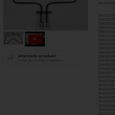
bindestre
JEB13001E
JEB25321E
JEB26321E
JEB34002A
JEB34002
JEB34002E
JEB34002
JEB45312E
JEB55301A
JEB55301E
Alternativ produkt
JEB56301A
JEB56301E
Passar de nämnda modellerna.
JEB65901A
JEB65901E
JEB66601A
JEB66601E
JEH11001B
JEH11001E
JEH11001W
JEH13001B
JEH13001E
JEH13001W
JEH25321E
JEH26321E
JEH32002B