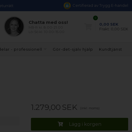
Certifierad av Trygg E-handel
eturrätt
0
Chatta med oss!
0,00
SEK
Må-fr kl. 8.00-21.00
Frakt:
0,00 SEK
Lö-Sö kl. 10.00-15.00
elar - professionell
Gör-det-själv hjälp
Kundtjänst
1.279,00
SEK
(inkl. moms)
Lägg i korgen