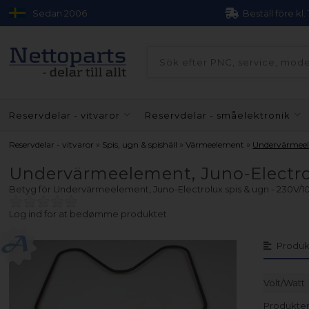
Sedan 2006
Beställ före kl.
Reservdelar - vitvaror
Reservdelar - småelektronik
»
»
»
Reservdelar - vitvaror
Spis, ugn & spishäll
Värmeelement
Undervärmee
Undervärmeelement, Juno-Electro
Betyg för
Undervärmeelement, Juno-Electrolux spis & ugn - 230V/
Log ind for at bedømme produktet
Produk
Volt/Watt
Produkten