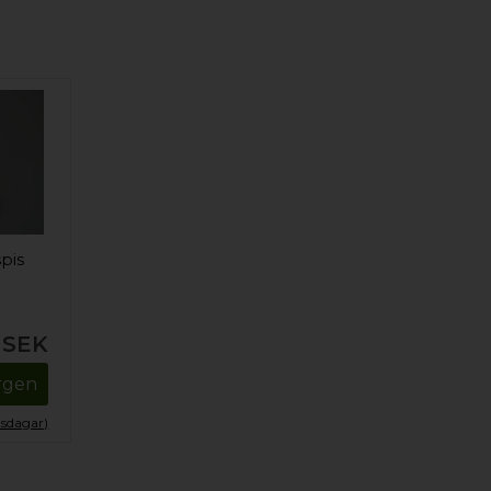
spis
SEK
orgen
tsdagar)