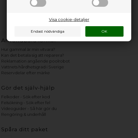
Visa cookie-detaljer
Användbara länkar
Hur gammal är min vitvara?
Kan det betala sig att reparera?
Reklamation angående poolrobot
Vattnets hårdhetsgrad i Sverige
Reservdelar efter märke
Gör det själv-hjälp
Felkoder - Sök efter kod
Felsökning - Sök efter fel
Videoguider - Så här gör du
Rengöring & underhåll
Spåra ditt paket