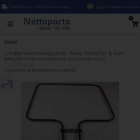
Beställ före kl. 17.00 så skickar vi idag*
Trygg E-handel certifierad
0
Netsag
Undervarmelegeme, Ikea, komfur & ovn
Betyg för
Undervarmelegeme, Ikea, komfur & ovn
Log ind for at bedømme produktet