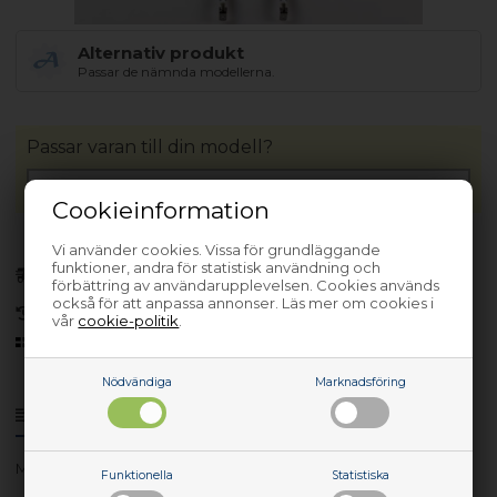
Alternativ produkt
Passar de nämnda modellerna.
Passar varan till din modell?
Cookieinformation
Vi använder cookies. Vissa för grundläggande
Förhandsbeställa
funktioner, andra för statistisk användning och
(Lev. 3-5 arbetsdagar.
Läs mer
)
förbättring av användarupplevelsen. Cookies används
också för att anpassa annonser. Läs mer om cookies i
30 dagars returrätt
vår
cookie-politik
.
Sedan 2006
Nödvändiga
Marknadsföring
Produktinfo
Frågor om varan?
MIRAKULOS 30348834 - 949718292-00
Funktionella
Statistiska