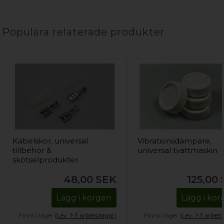
Populära relaterade produkter
Kabelskor, universal
Vibrationsdämpare,
tillbehör &
universal tvättmaskin
skötselprodukter
48,00
SEK
125,00
Lägg i korgen
Lägg i ko
Finns i lager
(Lev. 1-3 arbetsdagar)
Finns i lager
(Lev. 1-3 arbet