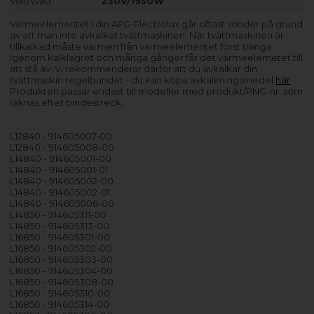
Volt/Watt
230V/1950W
Värmeelementet i din AEG-Electrolux går oftast sönder på grund
av att man inte avkalkat tvättmaskinen. När tvättmaskinen är
tillkalkad måste värmen från värmeelementet först tränga
igenom kalklagret och många gånger får det värmeelemetet till
att stå av. Vi rekommenderar därför att du avkalkar din
tvättmaskin regelbundet - du kan köpa avkalkningsmedel
här
.
Produkten passar endast till modeller med produkt/PNC-nr. som
räknas efter bindestreck.
L12840 - 914605007-00
L12840 - 914605008-00
L14840 - 914605001-00
L14840 - 914605001-01
L14840 - 914605002-00
L14840 - 914605002-01
L14840 - 914605006-00
L14850 - 914605311-00
L14850 - 914605313-00
L16850 - 914605301-00
L16850 - 914605302-00
L16850 - 914605303-00
L16850 - 914605304-00
L16850 - 914605308-00
L16850 - 914605310-00
L16850 - 914605314-00