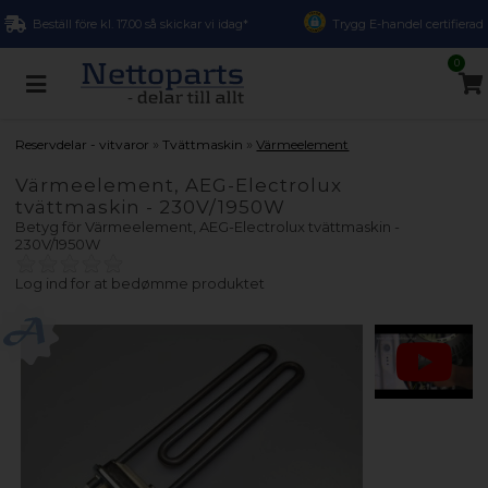
Beställ före kl. 17.00 så skickar vi idag*
Trygg E-handel certifierad
0
»
»
Reservdelar - vitvaror
Tvättmaskin
Värmeelement
Värmeelement, AEG-Electrolux
tvättmaskin - 230V/1950W
Betyg för
Värmeelement, AEG-Electrolux tvättmaskin -
230V/1950W
Log ind for at bedømme produktet