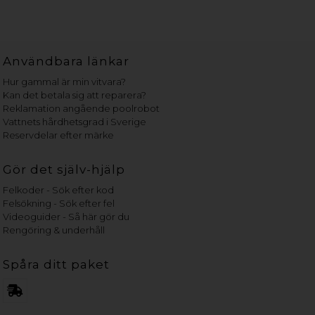
Användbara länkar
Hur gammal är min vitvara?
Kan det betala sig att reparera?
Reklamation angående poolrobot
Vattnets hårdhetsgrad i Sverige
Reservdelar efter märke
Gör det själv-hjälp
Felkoder - Sök efter kod
Felsökning - Sök efter fel
Videoguider - Så här gör du
Rengöring & underhåll
Spåra ditt paket