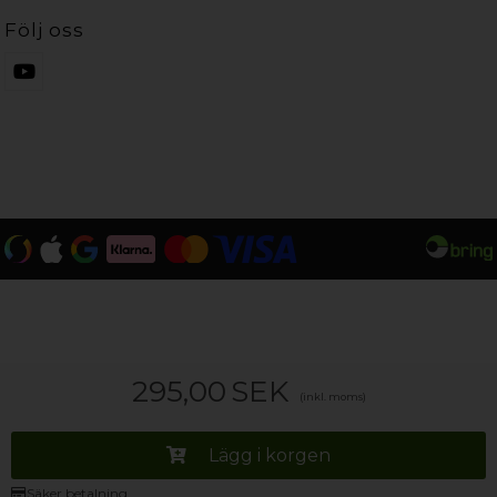
Följ oss
295,00
SEK
(inkl. moms)
Lägg i korgen
Säker betalning