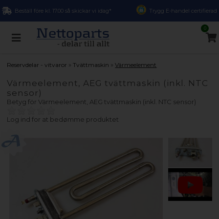
Beställ före kl. 17.00 så skickar vi idag*
Trygg E-handel certifierad
0
»
»
Reservdelar - vitvaror
Tvättmaskin
Värmeelement
Värmeelement, AEG tvättmaskin (inkl. NTC
sensor)
Betyg för
Värmeelement, AEG tvättmaskin (inkl. NTC sensor)
Log ind for at bedømme produktet