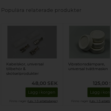
Populära relaterade produkter
Kabelskor, universal
Vibrationsdämpare,
tillbehör &
universal tvättmaskin
skötselprodukter
48,00
SEK
125,00
Lägg i korgen
Lägg i ko
Finns i lager
(Lev. 1-3 arbetsdagar)
Finns i lager
(Lev. 1-3 arbet