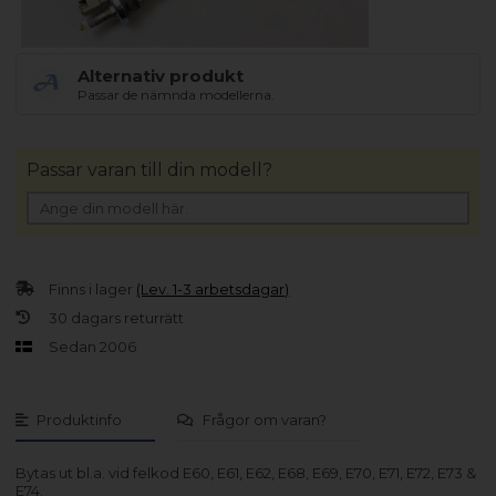
Alternativ produkt
Passar de nämnda modellerna.
Passar varan till din modell?
Finns i lager
(Lev. 1-3 arbetsdagar)
30 dagars returrätt
Sedan 2006
Produktinfo
Frågor om varan?
Bytas ut bl.a. vid felkod E60, E61, E62, E68, E69, E70, E71, E72, E73 &
E74.