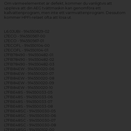
Om värmeelementet är defekt, kommer du vanligtvis att
uppleva att din AEG tvättmaskin kan genomföra ett
kallvattenprogram, men inte ett varmvattenprogram. Dessutom
kommer HPFI-reläet ofta att lösa ut.
L6.0JUBI - 914550829-02
L7ECO - 914550567-00
L7ECO - 914550567-01
L7ECOFL - 914550104-00
L7ECOFL - 914550104-01
L7FB78490 - 914550482-01
L7FB78490 - 914550482-02
L7FB78490 - 914550482-03
L7FB84EW - 914550020-06
L7FB84EW - 914550020-07
L7FB84EW - 914550020-08
L7FB84EW - 914550020-09
L7FB84EW - 914550020-10
L7FBE48S - 914550033-05
L7FBE48S - 914550033-06
L7FBE48S - 914550033-07
L7FBE48S - 914550033-08
L7FBE48SC - 914550030-05
L7FBE48SC - 914550030-06
L7FBE48SC - 914550030-07
L7FBE48SC - 914550030-08
L7FBE48SG - 914550102-00