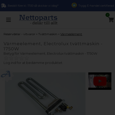
Beställ före kl. 17.00 så skickar vi idag*
Trygg E-handel certifierad
0
»
»
Reservdelar - vitvaror
Tvättmaskin
Värmeelement
Värmeelement, Electrolux tvättmaskin -
1750W
Betyg för
Värmeelement, Electrolux tvättmaskin - 1750W
Log ind for at bedømme produktet