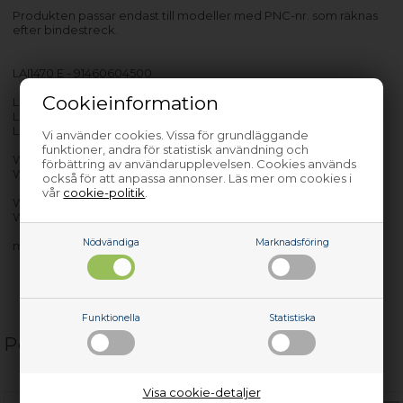
Produkten passar endast till modeller med PNC-nr. som räknas
efter bindestreck.
LAI1470 E - 91460604500
Cookieinformation
LI1070 E - 91452802500
LI1270 E - 91452814000
LI1470 E - 91452814100
Vi använder cookies. Vissa för grundläggande
funktioner, andra för statistisk användning och
WAGL6S101 - 91452961200
förbättring av användarupplevelsen. Cookies används
WAGL6S101 - 91452961201
också för att anpassa annonser. Läs mer om cookies i
vår
cookie-politik
.
WTGL3 VI200 - 91460603500
WTGL3 VI200 - 91460603501
Nödvändiga
Marknadsföring
med flera…
Funktionella
Statistiska
Populära relaterade produkter
Visa cookie-detaljer