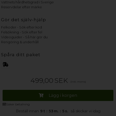
Vattnets hårdhetsgrad i Sverige
Reservdelar efter märke
Gör det själv-hjälp
Felkoder - Sök efter kod
Felsökning - Sök efter fel
Videoguider - Så här gör du
Rengöring & underhåll
Spåra ditt paket
499,00
SEK
Följ oss
(inkl. moms)
Lägg i korgen
Säker betalning
Beställ innan
9
t
:
53
m.
:
4
s.
så skickar vi idag