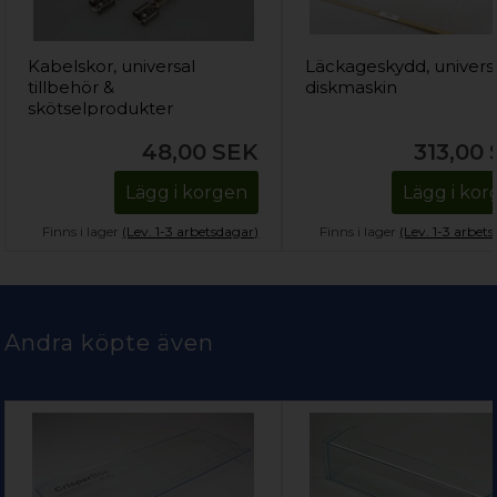
Kabelskor, universal
Läckageskydd, univers
tillbehör &
diskmaskin
skötselprodukter
48,00
SEK
313,00
Lägg i korgen
Lägg i ko
Finns i lager
(Lev. 1-3 arbetsdagar)
Finns i lager
(Lev. 1-3 arbet
Andra köpte även