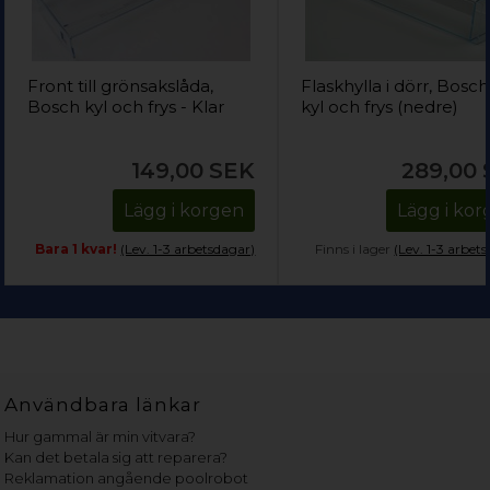
Front till grönsakslåda,
Flaskhylla i dörr, Bosch
Bosch kyl och frys - Klar
kyl och frys (nedre)
149,00
SEK
289,00
Lägg i korgen
Lägg i ko
Bara 1 kvar!
(Lev. 1-3 arbetsdagar)
Finns i lager
(Lev. 1-3 arbet
Användbara länkar
Hur gammal är min vitvara?
Kan det betala sig att reparera?
Reklamation angående poolrobot