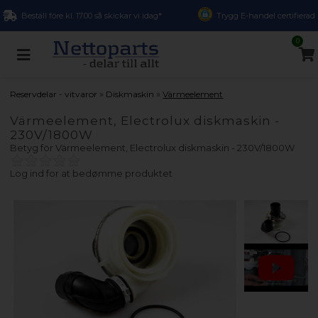
Beställ före kl. 17.00 så skickar vi idag*
Trygg E-handel certifierad
0
»
»
Reservdelar - vitvaror
Diskmaskin
Värmeelement
Värmeelement, Electrolux diskmaskin -
230V/1800W
Betyg för
Värmeelement, Electrolux diskmaskin - 230V/1800W
Log ind for at bedømme produktet