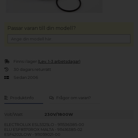
Passar varan till din modell?
Finns i lager
(Lev. 1-3 arbetsdagar)
30 dagars returrätt
Sedan 2006
Produktinfo
Frågor om varan?
Volt/Watt
230V/1800W
ELECTROLUX ESL5325LO - 911536385-00
ELU ESF8570ROX MALTA - 911416385-02
ESF4202LOW - 911059021-00