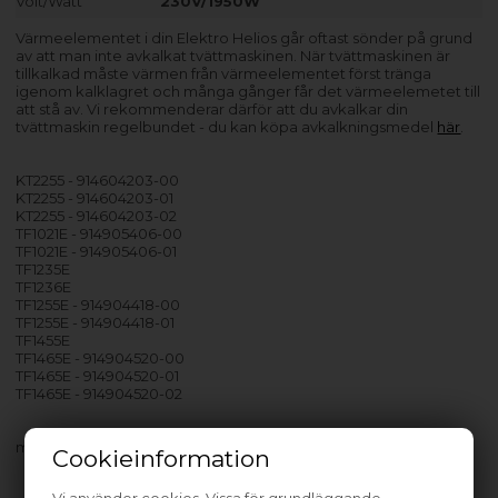
Volt/Watt
230V/1950W
Värmeelementet i din Elektro Helios går oftast sönder på grund
av att man inte avkalkat tvättmaskinen. När tvättmaskinen är
tillkalkad måste värmen från värmeelementet först tränga
igenom kalklagret och många gånger får det värmeelemetet till
att stå av. Vi rekommenderar därför att du avkalkar din
tvättmaskin regelbundet - du kan köpa avkalkningsmedel
här
.
KT2255 - 914604203-00
KT2255 - 914604203-01
KT2255 - 914604203-02
TF1021E - 914905406-00
TF1021E - 914905406-01
TF1235E
TF1236E
TF1255E - 914904418-00
TF1255E - 914904418-01
TF1455E
TF1465E - 914904520-00
TF1465E - 914904520-01
TF1465E - 914904520-02
med flera…
Cookieinformation