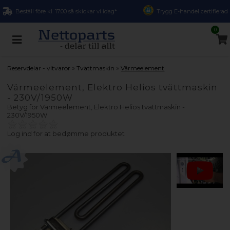
Beställ före kl. 17.00 så skickar vi idag*
Trygg E-handel certifierad
0
»
»
Reservdelar - vitvaror
Tvättmaskin
Värmeelement
Värmeelement, Elektro Helios tvättmaskin
- 230V/1950W
Betyg för
Värmeelement, Elektro Helios tvättmaskin -
230V/1950W
Log ind for at bedømme produktet