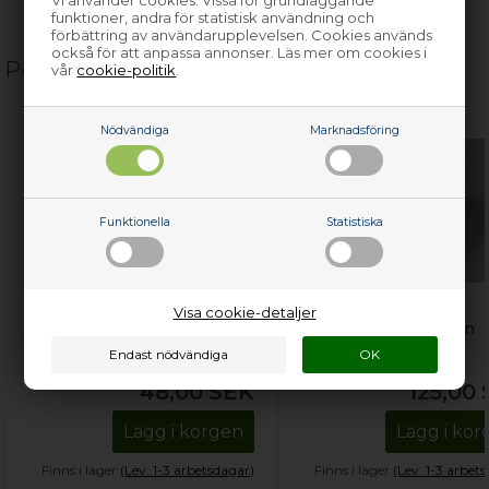
Vi använder cookies. Vissa för grundläggande
funktioner, andra för statistisk användning och
förbättring av användarupplevelsen. Cookies används
också för att anpassa annonser. Läs mer om cookies i
Populära relaterade produkter
vår
cookie-politik
.
Nödvändiga
Marknadsföring
Funktionella
Statistiska
Kabelskor, universal
Vibrationsdämpare,
Visa cookie-detaljer
tillbehör &
universal tvättmaskin
skötselprodukter
48,00
SEK
125,00
Lägg i korgen
Lägg i ko
Finns i lager
(Lev. 1-3 arbetsdagar)
Finns i lager
(Lev. 1-3 arbet