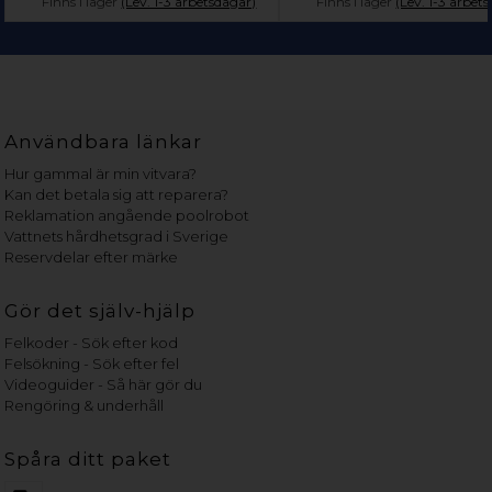
Finns i lager
(Lev. 1-3 arbetsdagar)
Finns i lager
(Lev. 1-3 arbet
Användbara länkar
Hur gammal är min vitvara?
Kan det betala sig att reparera?
Reklamation angående poolrobot
Vattnets hårdhetsgrad i Sverige
Reservdelar efter märke
Gör det själv-hjälp
Felkoder - Sök efter kod
Felsökning - Sök efter fel
Videoguider - Så här gör du
Rengöring & underhåll
Spåra ditt paket