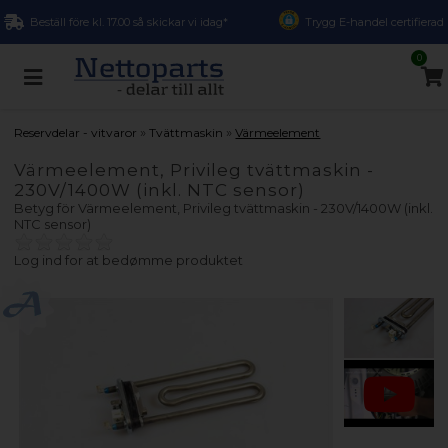
Beställ före kl. 17.00 så skickar vi idag*
Trygg E-handel certifierad
0
»
»
Reservdelar - vitvaror
Tvättmaskin
Värmeelement
Värmeelement, Privileg tvättmaskin -
230V/1400W (inkl. NTC sensor)
Betyg för
Värmeelement, Privileg tvättmaskin - 230V/1400W (inkl.
NTC sensor)
Log ind for at bedømme produktet