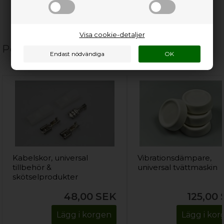
Visa cookie-detaljer
Populära relaterade produkter
Kabelskor, universal
Vibrationsdämpare,
tillbehör &
universal tvättmaskin
skötselprodukter
48,00
SEK
125,00
Lägg i korgen
Lägg i ko