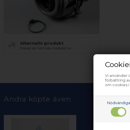
Alternativ produkt
Passar de nämnda modellerna.
Cookie
Vi använder c
förbättring 
om cookies i
Andra köpte även
Nödvändig