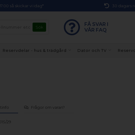
 17.00 så skickar vi idag*
30 dagars r
FÅ SVAR I
VÅR FAQ
Reservdelar - hus & trädgård
Dator och TV
Reservd
tinfo
Frågor om varan?
1S/29