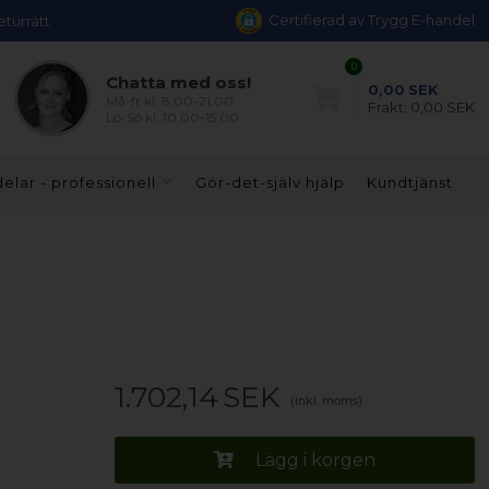
Certifierad av Trygg E-handel
eturrätt
0
Chatta med oss!
0,00
SEK
Må-fr kl. 8.00-21.00
Frakt:
0,00 SEK
Lö-Sö kl. 10.00-15.00
elar - professionell
Gör-det-själv hjälp
Kundtjänst
1.702,14
SEK
(inkl. moms)
Lägg i korgen