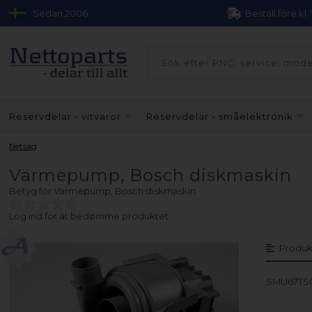
Sedan 2006
Beställ före kl.
Reservdelar - vitvaror
Reservdelar - småelektronik
Netsag
Värmepump, Bosch diskmaskin
Betyg för
Värmepump, Bosch diskmaskin
Log ind for at bedømme produktet
Produk
SMU67TS0