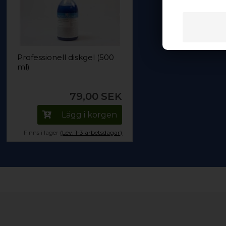
Professionell diskgel (500
ml)
79,00
SEK
Lägg i korgen
Finns i lager
(Lev. 1-3 arbetsdagar)