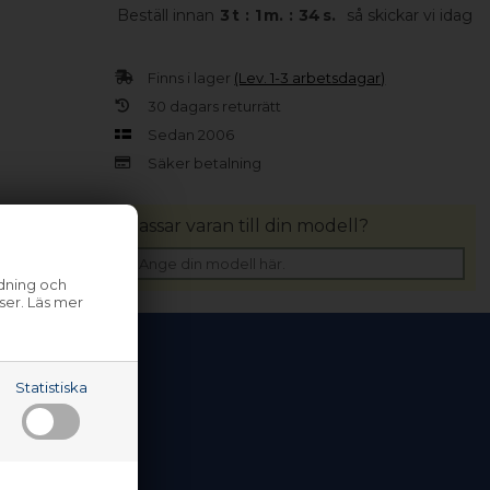
Beställ innan
3
t
:
1
m.
:
34
s.
så skickar vi idag
Finns i lager
(Lev. 1-3 arbetsdagar)
30 dagars returrätt
Sedan 2006
Säker betalning
Passar varan till din modell?
ndning och
ser. Läs mer
Statistiska