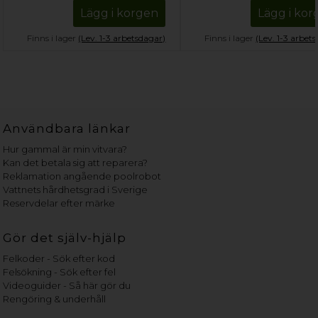
Lägg i korgen
Lägg i ko
Finns i lager
(Lev. 1-3 arbetsdagar)
Finns i lager
(Lev. 1-3 arbet
Användbara länkar
Hur gammal är min vitvara?
Kan det betala sig att reparera?
Reklamation angående poolrobot
Vattnets hårdhetsgrad i Sverige
Reservdelar efter märke
Gör det själv-hjälp
Felkoder - Sök efter kod
Felsökning - Sök efter fel
Videoguider - Så här gör du
Rengöring & underhåll