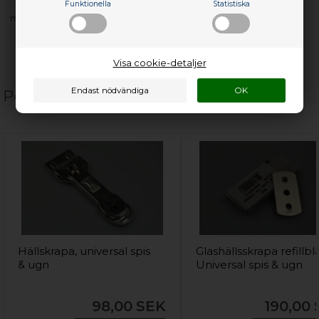
Funktionella
Statistiska
med flera…
Visa cookie-detaljer
Populära relaterade produkter
Hällskrapa, universal spis
Glashällsskrapa refillbl
& ugn
Universal spis & ugn
98,00
SEK
190,00