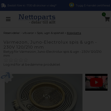
Beställ före kl. 17.00 så skickar vi idag*
Trygg E-handel certifierad
0
»
»
Reservdelar - vitvaror
Spis, ugn & spishäll
Kokplatta
Värmezon, Juno-Electrolux spis & ugn -
230V 120/210 mm
Betyg för
Värmezon, Juno-Electrolux spis & ugn - 230V 120/210
mm
Log ind for at bedømme produktet