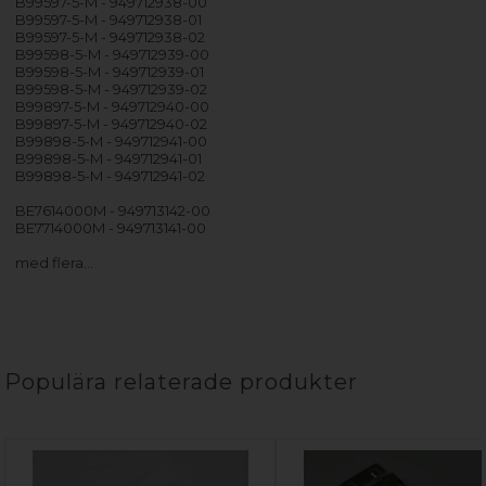
B99597-5-M - 949712938-00
B99597-5-M - 949712938-01
B99597-5-M - 949712938-02
B99598-5-M - 949712939-00
B99598-5-M - 949712939-01
B99598-5-M - 949712939-02
B99897-5-M - 949712940-00
B99897-5-M - 949712940-02
B99898-5-M - 949712941-00
B99898-5-M - 949712941-01
B99898-5-M - 949712941-02
BE7614000M - 949713142-00
BE7714000M - 949713141-00
med flera…
Populära relaterade produkter