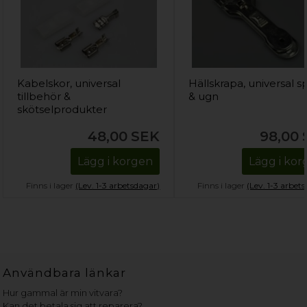
Kabelskor, universal
Hällskrapa, universal sp
tillbehör &
& ugn
skötselprodukter
48,00
SEK
98,00
Lägg i korgen
Lägg i ko
Finns i lager
(Lev. 1-3 arbetsdagar)
Finns i lager
(Lev. 1-3 arbet
Användbara länkar
Hur gammal är min vitvara?
Kan det betala sig att reparera?