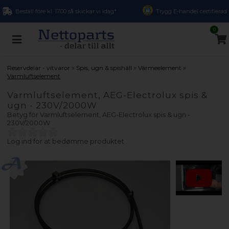
Beställ före kl. 17.00 så skickar vi idag*
Trygg E-handel certifierad
0
»
»
»
Reservdelar - vitvaror
Spis, ugn & spishäll
Värmeelement
Varmluftselement
Varmluftselement, AEG-Electrolux spis &
ugn - 230V/2000W
Betyg för
Varmluftselement, AEG-Electrolux spis & ugn -
230V/2000W
Log ind for at bedømme produktet