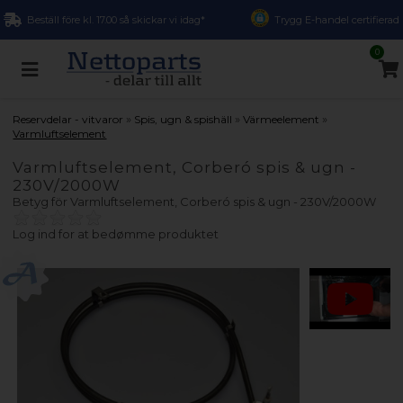
Beställ före kl. 17.00 så skickar vi idag*
Trygg E-handel certifierad
0
»
»
»
Reservdelar - vitvaror
Spis, ugn & spishäll
Värmeelement
Varmluftselement
Varmluftselement, Corberó spis & ugn -
230V/2000W
Betyg för
Varmluftselement, Corberó spis & ugn - 230V/2000W
Log ind for at bedømme produktet