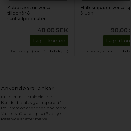
Kabelskor, universal
Hällskrapa, universal sp
tillbehör &
& ugn
skötselprodukter
48,00
SEK
98,00
Lägg i korgen
Lägg i ko
Finns i lager
(Lev. 1-3 arbetsdagar)
Finns i lager
(Lev. 1-3 arbet
Användbara länkar
Hur gammal är min vitvara?
Kan det betala sig att reparera?
Reklamation angående poolrobot
Vattnets hårdhetsgrad i Sverige
Reservdelar efter märke