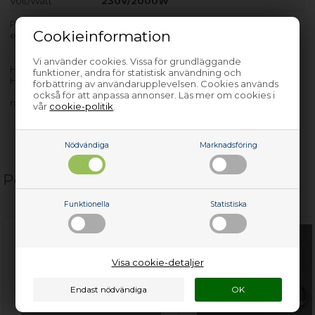
Volt/Watt
230V/2000W
Produkten passar endast till modeller med PNC-nr. som räknas
Cookieinformation
efter bindestreck.
Vi använder cookies. Vissa för grundläggande
HI3000IA - 949712810-00
funktioner, andra för statistisk användning och
HI3000IA - 949712810-02
förbättring av användarupplevelsen. Cookies används
också för att anpassa annonser. Läs mer om cookies i
med flera…
vår
cookie-politik
.
Nödvändiga
Marknadsföring
Populära relaterade produkter
Funktionella
Statistiska
Visa cookie-detaljer