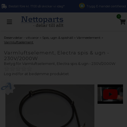
Beställ före kl. 17.00 så skickar vi idag*
Trygg E-handel certifierad
0
»
»
»
Reservdelar - vitvaror
Spis, ugn & spishäll
Värmeelement
Varmluftselement
Varmluftselement, Electra spis & ugn -
230V/2000W
Betyg för
Varmluftselement, Electra spis & ugn - 230V/2000W
Log ind for at bedømme produktet