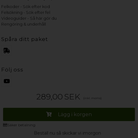
Felkoder - Sök efter kod
Felsökning - Sök efter fel
Videoguider - Så här gör du
Rengöring & underhåll
Spåra ditt paket
Följ oss
289,00
SEK
(inkl. moms)
Lägg i korgen
Säker betalning
Beställ nu så skickar vi imorgon