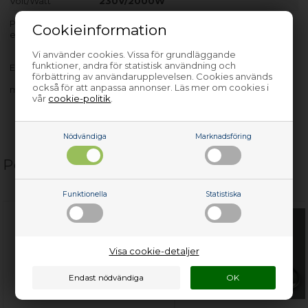
Volt/Watt
230V/2000W
Produkten passar endast till modeller med PNC-nr. som räknas
Cookieinformation
efter bindestreck.
Vi använder cookies. Vissa för grundläggande
funktioner, andra för statistisk användning och
EKK603500X - 947740975-00
förbättring av användarupplevelsen. Cookies används
också för att anpassa annonser. Läs mer om cookies i
med flera…
vår
cookie-politik
.
Nödvändiga
Marknadsföring
Populära relaterade produkter
Funktionella
Statistiska
Visa cookie-detaljer