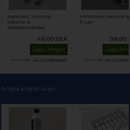
Kabelskor, universal
Hällskrapa, universal sp
tillbehör &
& ugn
skötselprodukter
48,00
SEK
98,00
Lägg i korgen
Lägg i ko
Finns i lager
(Lev. 1-3 arbetsdagar)
Finns i lager
(Lev. 1-3 arbet
Andra köpte även