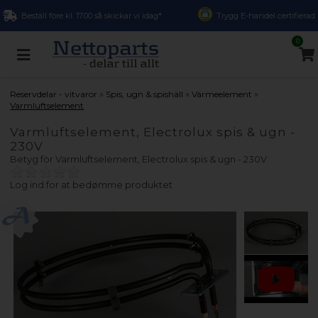
Beställ före kl. 17.00 så skickar vi idag*
Trygg E-handel certifierad
0
»
»
»
Reservdelar - vitvaror
Spis, ugn & spishäll
Värmeelement
Varmluftselement
Varmluftselement, Electrolux spis & ugn -
230V
Betyg för
Varmluftselement, Electrolux spis & ugn - 230V
Log ind for at bedømme produktet