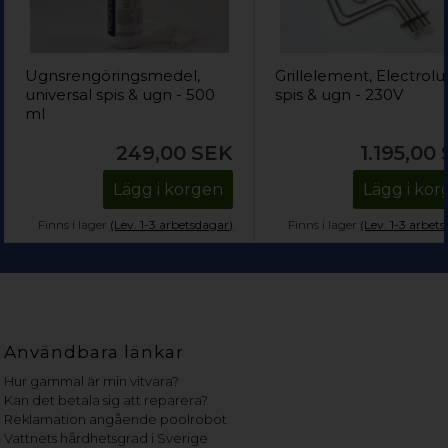
Ugnsrengöringsmedel,
Grillelement, Electrolu
universal spis & ugn - 500
spis & ugn - 230V
ml
249,00
SEK
1.195,00
Lägg i korgen
Lägg i ko
Finns i lager
(Lev. 1-3 arbetsdagar)
Finns i lager
(Lev. 1-3 arbet
Användbara länkar
Hur gammal är min vitvara?
Kan det betala sig att reparera?
Reklamation angående poolrobot
Vattnets hårdhetsgrad i Sverige