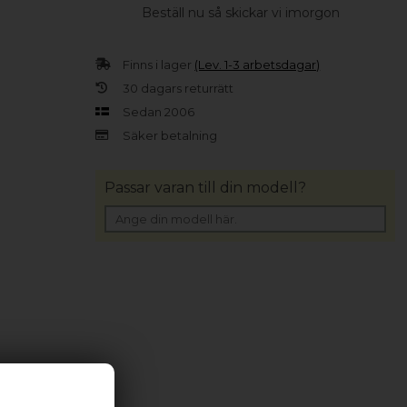
Beställ nu så skickar vi imorgon
Finns i lager
(Lev. 1-3 arbetsdagar)
30 dagars returrätt
Sedan 2006
Säker betalning
Passar varan till din modell?