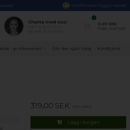
Certifierad av Trygg E-handel
eturrätt
0
Chatta med oss!
0,00
SEK
Må-fr kl. 8.00-21.00
Frakt:
0,00 SEK
Lö-Sö kl. 10.00-15.00
elar - professionell
Gör-det-själv hjälp
Kundtjänst
319,00
SEK
(inkl. moms)
Lägg i korgen
k.