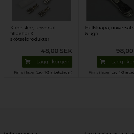
Kabelskor, universal
Hällskrapa, universal 
tillbehör &
& ugn
skötselprodukter
48,00
SEK
98,00
Lägg i korgen
Lägg i k
Finns i lager
(Lev. 1-3 arbetsdagar)
Finns i lager
(Lev. 1-3 arbe