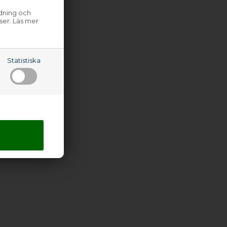
ndning och
ser. Läs mer
Statistiska