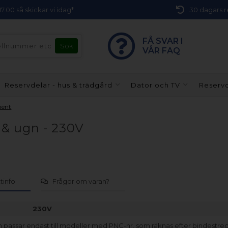
 17.00 så skickar vi idag*
30 dagars r
FÅ SVAR I
VÅR FAQ
Reservdelar - hus & trädgård
Dator och TV
Reservd
ment
 & ugn - 230V
tinfo
Frågor om varan?
230V
 passar endast till modeller med PNC-nr. som räknas efter bindestrec