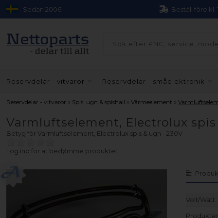
Sedan 2006
Beställ före kl.
Reservdelar - vitvaror
Reservdelar - småelektronik
»
»
»
Reservdelar - vitvaror
Spis, ugn & spishäll
Värmeelement
Varmluftsele
Varmluftselement, Electrolux spis
Betyg för
Varmluftselement, Electrolux spis & ugn - 230V
Log ind for at bedømme produktet
Produk
Volt/Watt
Produkten