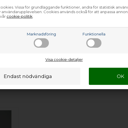
ookies. Vissa för grundläggande funktioner, andra för statistisk anvä
 (230V) - 947900308-00
av användarupplevelsen. Cookies används också för att anpassa annon
(230V) - 947900308-01
 vår
cookie-politik
.
 (230V) - 947900307-00
 (230V) - 947900307-01
(230V) - 947920401-00
a
Marknadsföring
Funktionella
(230V) - 947920401-01
 (230V) - 947920403-00
 (230V) - 947920403-01
…
Visa cookie-detaljer