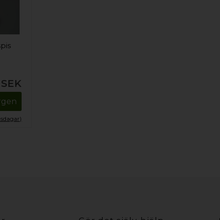
spis
SEK
orgen
tsdagar)