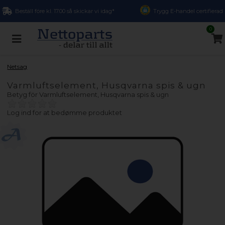
Beställ före kl. 17.00 så skickar vi idag*
Trygg E-handel certifierad
0
Netsag
Varmluftselement, Husqvarna spis & ugn
Betyg för
Varmluftselement, Husqvarna spis & ugn
Log ind for at bedømme produktet