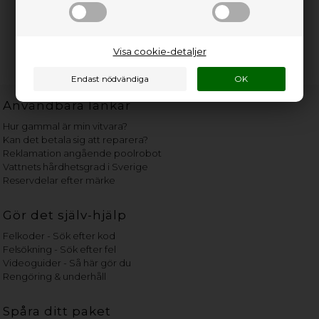
Visa cookie-detaljer
Användbara länkar
Hur gammal är min vitvara?
Kan det betala sig att reparera?
Reklamation angående poolrobot
Vattnets hårdhetsgrad i Sverige
Reservdelar efter märke
Gör det själv-hjälp
Felkoder - Sök efter kod
Felsökning - Sök efter fel
Videoguider - Så här gör du
Rengöring & underhåll
Spåra ditt paket