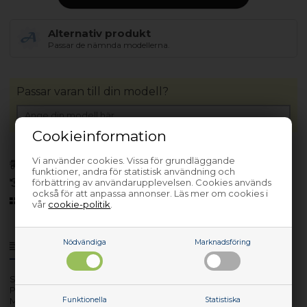
Alternativ produkt
Passar de nämnda modellerna.
Passar varan till din modell?
Cookieinformation
Vi använder cookies. Vissa för grundläggande
Bara 1 kvar!
(Lev. 1-3 arbetsdagar)
funktioner, andra för statistisk användning och
förbättring av användarupplevelsen. Cookies används
30 dagars returrätt
också för att anpassa annonser. Läs mer om cookies i
Sedan 2006
vår
cookie-politik
.
Nödvändiga
Marknadsföring
Produktinfo
Frågor om varan?
Serienr.:
Prod./Art/Servicenr.:
Funktionella
Statistiska
Modeller: 947942102