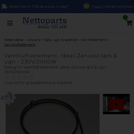
Beställ före kl. 17.00 så skickar vi idag*
Trygg E-handel certifierad
0
»
»
»
Reservdelar - vitvaror
Spis, ugn & spishäll
Värmeelement
Varmluftselement
Varmluftselement, Ideal-Zanussi spis &
ugn - 230V/2000W
Betyg för
Varmluftselement, Ideal-Zanussi spis & ugn -
230V/2000W
Log ind for at bedømme produktet