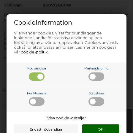
Volt/Watt
230V/2000W
Produkten passar endast till modeller med produkt/PNC-nr. som
räknas efter bindestreck.
Cookieinformation
Vi använder cookies. Vissa för grundläggande
IZOB580X - 949713092-01
funktioner, andra för statistisk användning och
IZOB580X - 949713092-02
förbättring av användarupplevelsen. Cookies används
IZOB580X - 949713092-03
också för att anpassa annonser. Läs mer om cookies i
IZOB580XE - 949713092-00
vår
cookie-politik
.
med flera…
Nödvändiga
Marknadsföring
Populära relaterade produkter
Funktionella
Statistiska
Visa cookie-detaljer