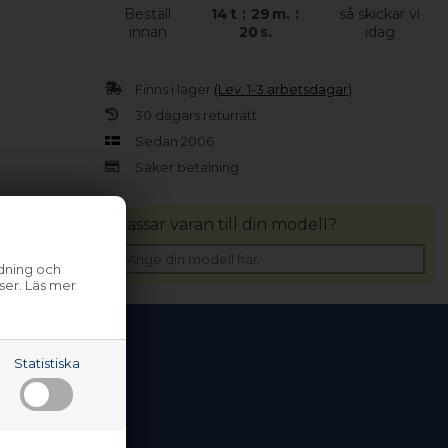
Beställ
14
t
:
29
m.
:
så skickar vi
innan
20
s.
idag
Finns i lager
(Lev. 1-3 arbetsdagar)
30 dagars returrätt
Sedan 2006
Säker betalning
Passar varan till din modell?
ndning och
ser. Läs mer
Statistiska