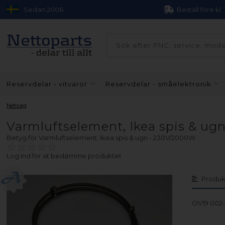
Sedan 2006
Beställ före kl.
Reservdelar - vitvaror
Reservdelar - småelektronik
Netsag
Varmluftselement, Ikea spis & u
Betyg för
Varmluftselement, Ikea spis & ugn - 230V/2000W
Log ind for at bedømme produktet
Produk
OV19 002-