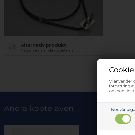
Alternativ produkt
Passar de nämnda modellerna.
Cookie
Vi använder c
förbättring 
om cookies i
Andra köpte även
Nödvändig