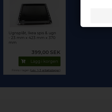
Ugnsplåt, Ikea spis & ugn
- 23 mm x 423 mm x 370
mm
399,00
SEK
Lägg i korgen
Finns i lager
(Lev. 1-3 arbetsdagar)