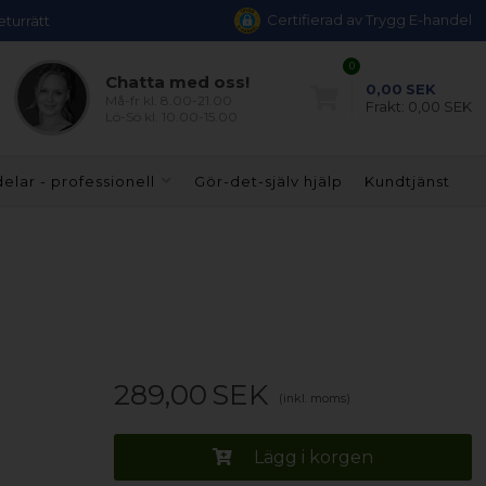
Certifierad av Trygg E-handel
eturrätt
0
Chatta med oss!
0,00
SEK
Må-fr kl. 8.00-21.00
Frakt:
0,00 SEK
Lö-Sö kl. 10.00-15.00
elar - professionell
Gör-det-själv hjälp
Kundtjänst
289,00
SEK
(inkl. moms)
Lägg i korgen