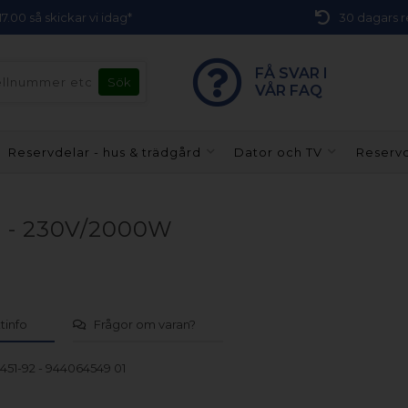
 17.00 så skickar vi idag*
30 dagars r
FÅ SVAR I
VÅR FAQ
Reservdelar - hus & trädgård
Dator och TV
Reservd
gn - 230V/2000W
tinfo
Frågor om varan?
451-92 - 944064549 01